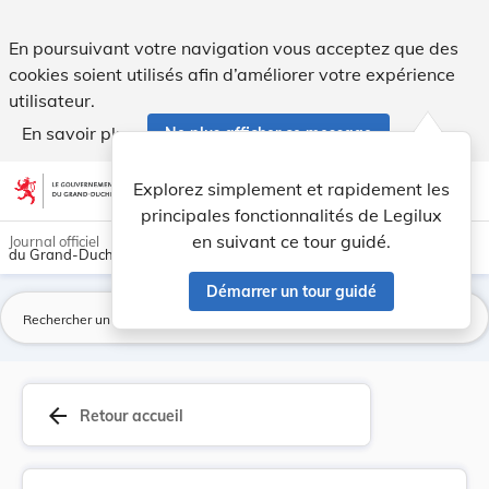
Règlement grand-ducal du 12 septembre 2005 déte... - Leg
En poursuivant votre navigation vous acceptez que des
cookies soient utilisés afin d’améliorer votre expérience
utilisateur.
En savoir plus
Ne plus afficher ce message
Aller au contenu
help
light_mode
dark_mode
account_circle
Explorez simplement et rapidement les
Aide
principales fonctionnalités de Legilux
en suivant ce tour guidé.
Journal officiel
du Grand-Duché de Luxembourg
Démarrer un tour guidé
La
arrow_back
Retour accueil