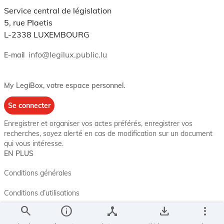
Service central de législation
5, rue Plaetis
L-2338 LUXEMBOURG
info@legilux.public.lu
E-mail
My LegiBox
, votre espace personnel.
Se connecter
Enregistrer et organiser vos actes préférés, enregistrer vos
recherches, soyez alerté en cas de modification sur un document
qui vous intéresse.
EN PLUS
Conditions générales
Conditions d’utilisations
search
info
device_hub
save_alt
more_vert
Accessibilité