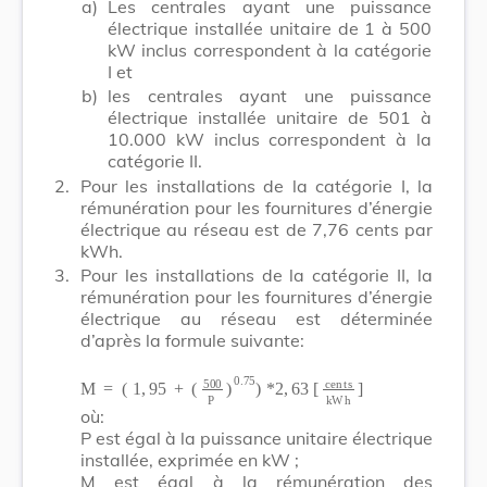
a)
Les centrales ayant une puissance
électrique installée unitaire de 1 à 500
kW inclus correspondent à la catégorie
I et
b)
les centrales ayant une puissance
électrique installée unitaire de 501 à
10.000 kW inclus correspondent à la
catégorie II.
2.
Pour les installations de la catégorie I, la
rémunération pour les fournitures d’énergie
électrique au réseau est de 7,76 cents par
kWh.
3.
Pour les installations de la catégorie II, la
rémunération pour les fournitures d’énergie
électrique au réseau est déterminée
d’après la formule suivante:
M
(
500
=
(
1
P
,
95
)
0
.
75
)
*
2
,
63
[
c
e
n
t
s
k
W
h
]
+
où:
P est égal à la puissance unitaire électrique
installée, exprimée en kW ;
M est égal à la rémunération des