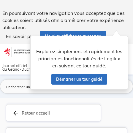
Règlement grand-ducal du 14 octobre 2005 1) con... - Legil
En poursuivant votre navigation vous acceptez que des
cookies soient utilisés afin d’améliorer votre expérience
utilisateur.
En savoir plus
Ne plus afficher ce message
Aller au contenu
help
light_mode
dark_mode
account_circle
Explorez simplement et rapidement les
Aide
principales fonctionnalités de Legilux
en suivant ce tour guidé.
Journal officiel
du Grand-Duché de Luxembourg
Démarrer un tour guidé
La
arrow_back
Retour accueil