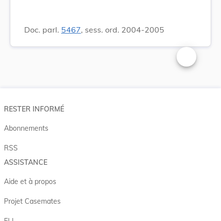
Doc. parl.
5467
, sess. ord. 2004-2005
Changer la t
RESTER INFORMÉ
Abonnements
RSS
ASSISTANCE
Aide et à propos
Projet Casemates
ELI