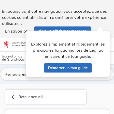
Règlement grand-ducal modifié du 25 novembre 20... - Legi
En poursuivant votre navigation vous acceptez que des
cookies soient utilisés afin d’améliorer votre expérience
utilisateur.
En savoir plus
Ne plus afficher ce message
Aller au contenu
help
light_mode
dark_mode
account_circle
Explorez simplement et rapidement les
Aide
principales fonctionnalités de Legilux
en suivant ce tour guidé.
Journal officiel
du Grand-Duché de Luxembourg
Démarrer un tour guidé
La
arrow_back
Retour accueil