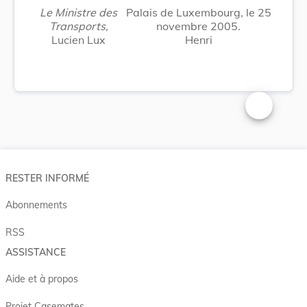
Le Ministre des
Palais de Luxembourg, le 25
Transports,
novembre 2005.
Lucien Lux
Henri
Changer la t
RESTER INFORMÉ
Abonnements
RSS
ASSISTANCE
Aide et à propos
Projet Casemates