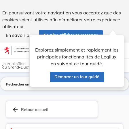
Version consolidée applicable au 01/01/2024 : R... - Legilux
En poursuivant votre navigation vous acceptez que des
cookies soient utilisés afin d’améliorer votre expérience
utilisateur.
En savoir plus
Ne plus afficher ce message
Aller au contenu
help
light_mode
dark_mode
account_circle
Explorez simplement et rapidement les
Aide
principales fonctionnalités de Legilux
en suivant ce tour guidé.
Journal officiel
du Grand-Duché de Luxembourg
Démarrer un tour guidé
La
arrow_back
Retour accueil