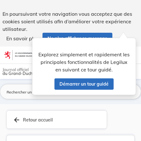
Règlement grand-ducal du 17 mai 2006 déclarant ... - Legil
En poursuivant votre navigation vous acceptez que des
cookies soient utilisés afin d’améliorer votre expérience
utilisateur.
En savoir plus
Ne plus afficher ce message
Aller au contenu
help
light_mode
dark_mode
account_circle
Explorez simplement et rapidement les
Aide
principales fonctionnalités de Legilux
en suivant ce tour guidé.
Journal officiel
du Grand-Duché de Luxembourg
Démarrer un tour guidé
La
arrow_back
Retour accueil