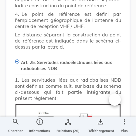
ladite construction du point de référence.
4.
Le point de référence est défini par
l'emplacement géographique de l'antenne du
centre de réception VHF / UHF.
La distance séparant la construction du point
de référence est indiquée dans le schéma ci-
dessus par la lettre d.
Art. 25. Servitudes radioélectriques liées aux
radiobalises NDB
1.
Les servitudes liées aux radiobalises NDB
sont définies comme suit, sur base du schéma
ci-dessous qui fait partie intégrante du
présent règlement:
Changer la t
search
info
device_hub
save_alt
more_vert
Chercher
Informations
Relations (26)
Téléchargement
Plus