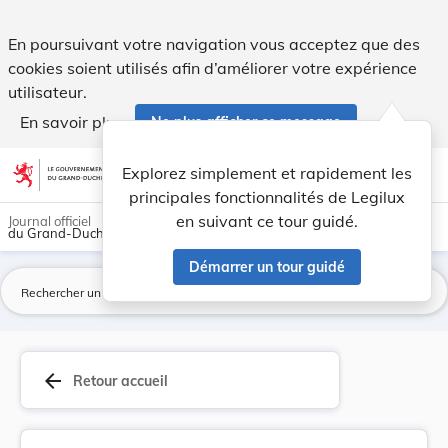
Règlement grand-ducal du 19 mai 2006 portant vi... - Legil
En poursuivant votre navigation vous acceptez que des
cookies soient utilisés afin d’améliorer votre expérience
utilisateur.
En savoir plus
Ne plus afficher ce message
Aller au contenu
help
light_mode
dark_mode
account_circle
Explorez simplement et rapidement les
Aide
principales fonctionnalités de Legilux
en suivant ce tour guidé.
Journal officiel
du Grand-Duché de Luxembourg
Démarrer un tour guidé
La
arrow_back
Retour accueil