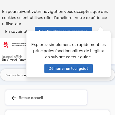
Règlement grand-ducal du 25 août 2006 relatif à... - Legilu
En poursuivant votre navigation vous acceptez que des
cookies soient utilisés afin d’améliorer votre expérience
utilisateur.
En savoir plus
Ne plus afficher ce message
Aller au contenu
help
light_mode
dark_mode
account_circle
Explorez simplement et rapidement les
Aide
principales fonctionnalités de Legilux
en suivant ce tour guidé.
Journal officiel
du Grand-Duché de Luxembourg
Démarrer un tour guidé
La
arrow_back
Retour accueil