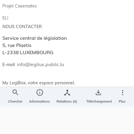
Projet Casemates
ELI
NOUS CONTACTER
Service central de législation
5, rue Plaetis
L-2338 LUXEMBOURG
info@legilux.public.lu
E-mail
My LegiBox
, votre espace personnel.
search
info
device_hub
save_alt
more_vert
Se connecter
Chercher
Informations
Relations (4)
Téléchargement
Plus
Enregistrer et organiser vos actes préférés, enregistrer vos
recherches, soyez alerté en cas de modification sur un document
qui vous intéresse.
EN PLUS