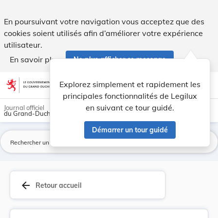
Règlement grand-ducal du 1er décembre 2006 port... - Legi
En poursuivant votre navigation vous acceptez que des
cookies soient utilisés afin d’améliorer votre expérience
utilisateur.
En savoir plus
Ne plus afficher ce message
Aller au contenu
help
light_mode
dark_mode
account_circle
Explorez simplement et rapidement les
Aide
principales fonctionnalités de Legilux
en suivant ce tour guidé.
Journal officiel
du Grand-Duché de Luxembourg
Démarrer un tour guidé
La
arrow_back
Retour accueil