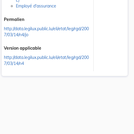
L)
Employé d'assurance
Permalien
http://data.legilux.public.lu/eli/etat/leg/rgd/200
7/03/14/n4/jo
Version applicable
http://data.legilux.public.lu/eli/etat/leg/rgd/200
7/03/14/n4