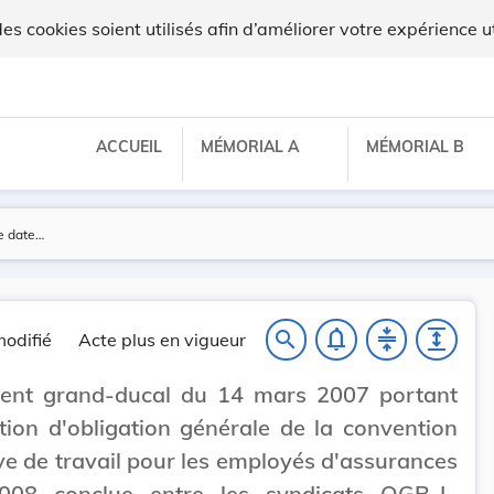
lux
 cookies soient utilisés afin d’améliorer votre expérience ut
ACCUEIL
MÉMORIAL A
MÉMORIAL B
notifications_none
compress
expand
search
odifié
Acte plus en vigueur
ent grand-ducal du 14 mars 2007 portant
tion d'obligation générale de la convention
ive de travail pour les employés d'assurances
008 conclue entre les syndicats OGB-L,