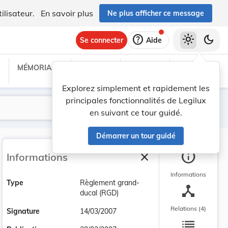
ilisateur.
En savoir plus
Ne plus afficher ce message
help
light_mode
dark_mode
Se connecter
Aide
MÉMORIAL C
TRAITÉS
PROJETS
TEXTES UE
Explorez simplement et rapidement les
principales fonctionnalités de Legilux
Lancer la recherche
Filtres
en suivant ce tour guidé.
Démarrer un tour guidé
info
close
Informations
Fermer la barre latéra
Informations
Type
Règlement grand-
device_hub
ducal (RGD)
Relations (4)
Signature
14/03/2007
list