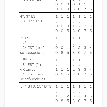
0
0
0
0
1
1
2
0
0
0
3
0
7
5
e
e
4
, 3
ES
1
1
1
1
1
1
1
e
e
10
, 11
EST
,
,
,
,
,
,
,
0
0
0
1
2
2
3
0
0
5
3
0
7
5
e
2
ES
1
1
1
1
1
1
1
e
12
EST
,
,
,
,
,
,
,
e
13
EST (prof.
0
0
1
2
3
3
4
santé/sociales)
0
8
5
3
0
7
5
ère
1
ES
1
1
1
1
1
1
1
e
13
EST (fin
,
,
,
,
,
,
,
d’études)
1
1
1
2
3
3
4
e
14
EST (prof.
0
0
5
3
0
7
5
santé/sociales)
e
e
14
BTS, 15
BTS
1
1
1
1
1
1
1
,
,
,
,
,
,
,
1
1
2
3
4
4
5
0
8
5
3
0
7
5