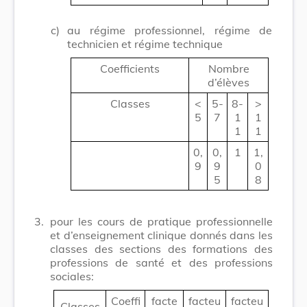
c)
au régime professionnel, régime de
technicien et régime technique
Coefficients
Nombre
d’élèves
Classes
<
5-
8-
>
5
7
1
1
1
1
0,
0,
1
1,
9
9
0
5
8
3.
pour les cours de pratique professionnelle
et d’enseignement clinique donnés dans les
classes des sections des formations des
professions de santé et des professions
sociales:
Coeffi
facte
facteu
facteu
Classes