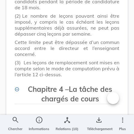
candidats pendant la période de candidature
de 18 mois.
(2)
Le nombre de leçons pouvant ainsi être
imposé, y compris le cas échéant les leçons
supplémentaires déjà assurées, ne peut pas
dépasser cinq leçons par semaine.
Cette limite peut être dépassée d’un commun
accord entre le directeur et l’enseignant
concerné.
(3)
Les leçons de remplacement sont mises en
compte selon le mode de computation prévu à
l’article 12 ci-dessus.
Chapitre 4
–
La tâche des
chargés de cours
Changer la t
search
info
device_hub
save_alt
more_vert
Art. 15.
Chercher
Informations
Relations (10)
Téléchargement
Plus