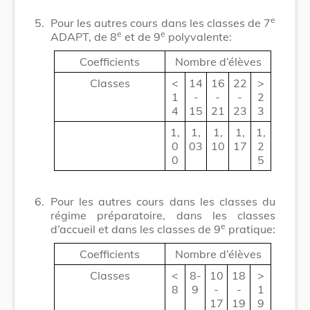
e
5.
Pour les autres cours dans les classes de 7
e
e
ADAPT, de 8
et de 9
polyvalente:
Coefficients
Nombre d’élèves
Classes
<
14
16
22
>
1
-
-
-
2
4
15
21
23
3
1,
1,
1,
1,
1,
0
03
10
17
2
0
5
6.
Pour les autres cours dans les classes du
régime préparatoire, dans les classes
e
d’accueil et dans les classes de 9
pratique:
Coefficients
Nombre d’élèves
Classes
<
8-
10
18
>
8
9
-
-
1
17
19
9