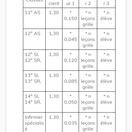
cient
ur 1
r 2
r 3
e
11
AS
1,30
*
* n
* n
0,150
leçons
élève
grille
e
12
AS
1,30
*
* n
* n
0,045
leçons
élève
grille
e
12
SI,
1,30
*
* n
* n
e
12
SR,
0,120
leçons
élève
grille
e
13
SI,
1,30
*
* n
* n
e
13
SR,
0,085
leçons
élève
grille
e
14
SI,
1,30
*
* n
* n
e
14
SR,
0,050
leçons
élève
grille
Infirmier
1,30
*
* n
* n
spécialis
0,035
leçons
élève
é
grille