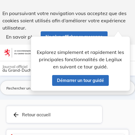
Version consolidée applicable au 15/09/2007 : R... - Legilux
En poursuivant votre navigation vous acceptez que des
cookies soient utilisés afin d’améliorer votre expérience
utilisateur.
En savoir plus
Ne plus afficher ce message
Aller au contenu
help
light_mode
dark_mode
account_circle
Explorez simplement et rapidement les
Aide
principales fonctionnalités de Legilux
en suivant ce tour guidé.
Journal officiel
du Grand-Duché de Luxembourg
Démarrer un tour guidé
La
arrow_back
Retour accueil