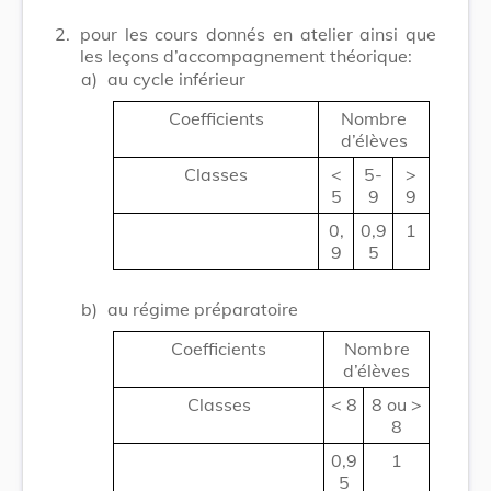
2.
pour les cours donnés en atelier ainsi que
les leçons d’accompagnement théorique:
a)
au cycle inférieur
Coefficients
Nombre
d’élèves
Classes
<
5-
>
5
9
9
0,
0,9
1
9
5
b)
au régime préparatoire
Coefficients
Nombre
d’élèves
Classes
< 8
8 ou >
8
0,9
1
5