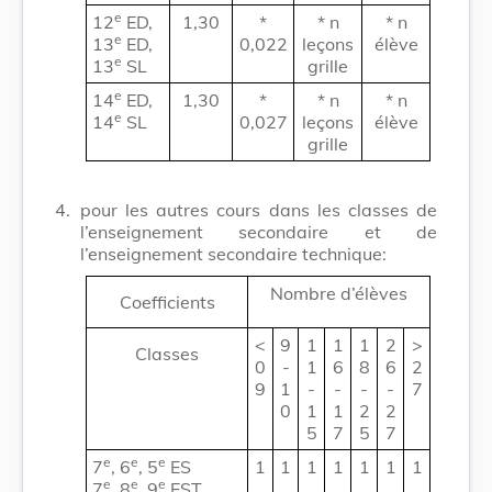
e
12
ED,
1,30
*
* n
* n
e
13
ED,
0,022
leçons
élève
e
13
SL
grille
e
14
ED,
1,30
*
* n
* n
e
14
SL
0,027
leçons
élève
grille
4.
pour les autres cours dans les classes de
l’enseignement secondaire et de
l’enseignement secondaire technique:
Nombre d’élèves
Coefficients
<
9
1
1
1
2
>
Classes
0
-
1
6
8
6
2
9
1
-
-
-
-
7
0
1
1
2
2
5
7
5
7
e
e
e
7
, 6
, 5
ES
1
1
1
1
1
1
1
e
e
e
7
, 8
, 9
EST
,
,
,
,
,
,
,