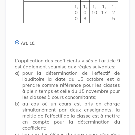
1,
1,
1,
1,
1,
0
0
10
17
2
0
3
5
Art. 10.
L’application des coefficients visés à l’article 9
est également soumise aux règles suivantes:
a)
pour la détermination de l’effectif de
l’auditoire la date du 15 octobre est à
prendre comme référence pour les classes
à plein temps et celle du 15 novembre pour
les classes à cours concomitants;
b)
au cas où un cours est pris en charge
simultanément par deux enseignants, la
moitié de l’effectif de la classe est à mettre
en compte pour la détermination du
coefficient;
c)
lorsque des élèves de deux cours d’années