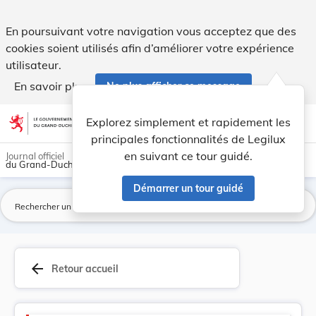
Version consolidée applicable au 15/09/2016 : R... - Legilux
En poursuivant votre navigation vous acceptez que des
cookies soient utilisés afin d’améliorer votre expérience
utilisateur.
En savoir plus
Ne plus afficher ce message
Aller au contenu
help
light_mode
dark_mode
account_circle
Explorez simplement et rapidement les
Aide
principales fonctionnalités de Legilux
en suivant ce tour guidé.
Journal officiel
du Grand-Duché de Luxembourg
Démarrer un tour guidé
La
arrow_back
Retour accueil