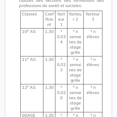
classes des sections des formations des
professions de santé et sociales:
Classes
Coef
fact
facteu
facteur
ficie
eur
r 2
3
nt
1
e
10
AS
1,30
*
* n
* n
0,03
semai
élèves
4
nes de
stage
grille
e
11
AS
1,30
*
* n
* n
0,02
semai
élèves
3
nes de
stage
grille
e
12
AS
1,30
*
* n
* n
0,02
semai
élèves
0
nes de
stage
grille
00ASE
1,30
*
* n
* n