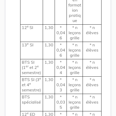
format
ion
pratiq
ue
e
12
SI
1,30
*
* n
* n
0,04
leçons
élèves
6
grille
e
13
SI
1,30
*
* n
* n
0,04
leçons
élèves
6
grille
BTS SI
1,30
*
* n
* n
er
e
(1
et 2
0,04
leçons
élèves
semestre)
4
grille
e
BTS SI (3
1,30
*
* n
* n
e
et 4
0,04
leçons
élèves
semestre)
3
grille
BTS
1,30
*
* n
* n
spécialisé
0,03
leçons
élèves
5
grille
e
12
ED
1,30
*
* n
* n