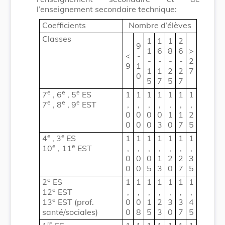
l’enseignement secondaire technique:
Coefficients
Nombre d’élèves
Classes
1
1
1
2
9
1
6
8
6
>
<
-
-
-
-
-
2
9
1
1
1
2
2
7
0
5
7
5
7
e
e
e
7
, 6
, 5
ES
1
1
1
1
1
1
1
e
e
e
7
, 8
, 9
EST
,
,
,
,
,
,
,
0
0
0
0
1
1
2
0
0
0
3
0
7
5
e
e
4
, 3
ES
1
1
1
1
1
1
1
e
e
10
, 11
EST
,
,
,
,
,
,
,
0
0
0
1
2
2
3
0
0
5
3
0
7
5
e
2
ES
1
1
1
1
1
1
1
e
12
EST
,
,
,
,
,
,
,
e
13
EST (prof.
0
0
1
2
3
3
4
santé/sociales)
0
8
5
3
0
7
5
re