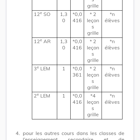
grille
e
12
SO
1,3
*0,0
* 2
*n
0
416
leçon
élèves
s
grille
e
12
AR
1,3
*0,0
* 2
*n
0
416
leçon
élèves
s
grille
e
3
LEM
1
*0,0
* 2
*n
361
leçon
élèves
s
grille
e
2
LEM
1
*0,0
*4
*n
416
leçon
élèves
s
grille
4.
pour les autres cours dans les classes de
l’enseignement secondaire et de