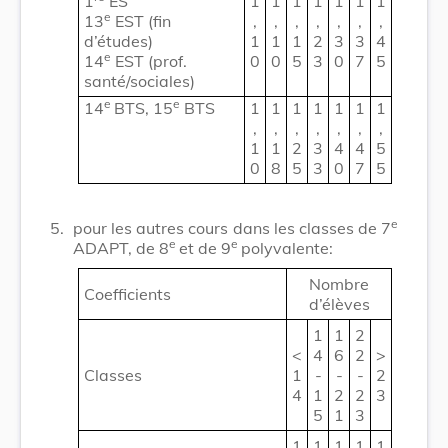
1
ES
1
1
1
1
1
1
1
e
13
EST (fin
,
,
,
,
,
,
,
d’études)
1
1
1
2
3
3
4
e
14
EST (prof.
0
0
5
3
0
7
5
santé/sociales)
e
e
14
BTS, 15
BTS
1
1
1
1
1
1
1
,
,
,
,
,
,
,
1
1
2
3
4
4
5
0
8
5
3
0
7
5
e
5.
pour les autres cours dans les classes de 7
e
e
ADAPT, de 8
et de 9
polyvalente:
Nombre
Coefficients
d’élèves
1
1
2
<
4
6
2
>
Classes
1
-
-
-
2
4
1
2
2
3
5
1
3
1
1
1
1
1