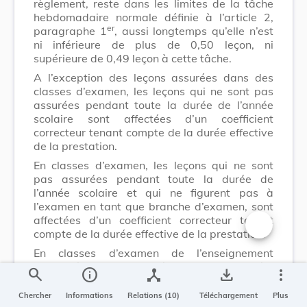
règlement, reste dans les limites de la tâche
hebdomadaire normale définie à l’article 2,
er
paragraphe 1
, aussi longtemps qu’elle n’est
ni inférieure de plus de 0,50 leçon, ni
supérieure de 0,49 leçon à cette tâche.
A l’exception des leçons assurées dans des
classes d’examen, les leçons qui ne sont pas
assurées pendant toute la durée de l’année
scolaire sont affectées d’un coefficient
correcteur tenant compte de la durée effective
de la prestation.
En classes d’examen, les leçons qui ne sont
pas assurées pendant toute la durée de
l’année scolaire et qui ne figurent pas à
l’examen en tant que branche d’examen, sont
affectées d’un coefficient correcteur tenant
compte de la durée effective de la prestation.
Changer la t
En classes d’examen de l’enseignement
secondaire et de l’enseignement secondaire
search
info
device_hub
save_alt
more_vert
technique, les leçons qui ne sont pas assurées
pendant toute la durée de l’année scolaire et
Chercher
Informations
Relations (10)
Téléchargement
Plus