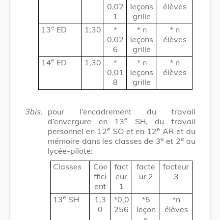
0,02
leçons
élèves
1
grille
e
13
ED
1,30
*
* n
* n
0,02
leçons
élèves
6
grille
e
14
ED
1,30
*
* n
* n
0,01
leçons
élèves
8
grille
3bis.
pour l’encadrement du travail
e
d’envergure en 13
SH, du travail
e
e
personnel en 12
SO et en 12
AR et du
e
e
mémoire dans les classes de 3
et 2
au
lycée-pilote:
Classes
Coe
fact
facte
facteur
ffici
eur
ur 2
3
ent
1
e
13
SH
1,3
*0,0
*5
*n
0
256
leçon
élèves
s