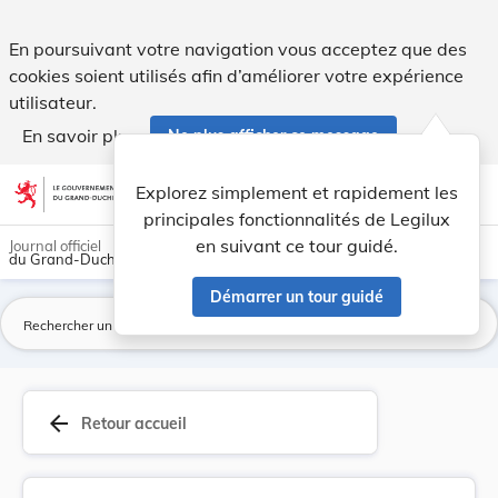
Règlement grand-ducal du 25 janvier 2008 modifi... - Legilu
En poursuivant votre navigation vous acceptez que des
cookies soient utilisés afin d’améliorer votre expérience
utilisateur.
En savoir plus
Ne plus afficher ce message
Aller au contenu
help
light_mode
dark_mode
account_circle
Explorez simplement et rapidement les
Aide
principales fonctionnalités de Legilux
en suivant ce tour guidé.
Journal officiel
du Grand-Duché de Luxembourg
Démarrer un tour guidé
La
arrow_back
Retour accueil