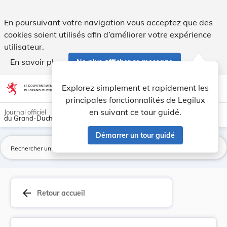
Règlement grand-ducal du 19 mai 2008 portant mo... - Legi
En poursuivant votre navigation vous acceptez que des
cookies soient utilisés afin d’améliorer votre expérience
utilisateur.
En savoir plus
Ne plus afficher ce message
Aller au contenu
help
light_mode
dark_mode
account_circle
Explorez simplement et rapidement les
Aide
principales fonctionnalités de Legilux
en suivant ce tour guidé.
Journal officiel
du Grand-Duché de Luxembourg
Démarrer un tour guidé
La
arrow_back
Retour accueil