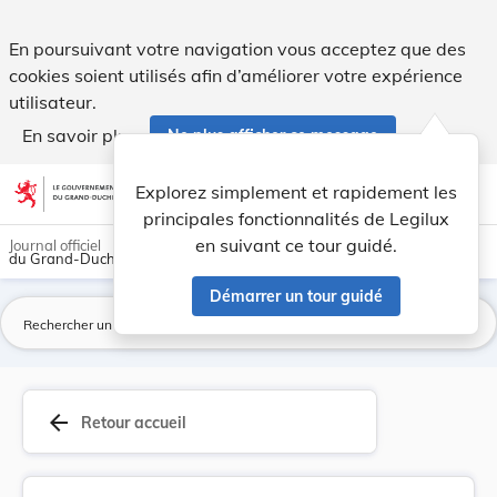
Règlement grand-ducal du 31 octobre 2008 modifi... - Legil
En poursuivant votre navigation vous acceptez que des
cookies soient utilisés afin d’améliorer votre expérience
utilisateur.
En savoir plus
Ne plus afficher ce message
Aller au contenu
help
light_mode
dark_mode
account_circle
Explorez simplement et rapidement les
Aide
principales fonctionnalités de Legilux
en suivant ce tour guidé.
Journal officiel
du Grand-Duché de Luxembourg
Démarrer un tour guidé
La
arrow_back
Retour accueil