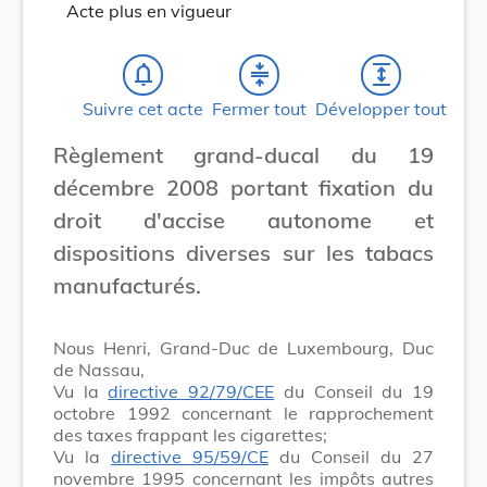
Acte plus en vigueur
notifications_none
compress
expand
Suivre cet acte
Fermer tout
Développer tout
Règlement grand-ducal du 19
décembre 2008 portant fixation du
droit d'accise autonome et
dispositions diverses sur les tabacs
manufacturés.
Nous Henri, Grand-Duc de Luxembourg, Duc
de Nassau,
Vu la
directive 92/79/CEE
du Conseil du 19
octobre 1992 concernant le rapprochement
des taxes frappant les cigarettes;
Vu la
directive 95/59/CE
du Conseil du 27
novembre 1995 concernant les impôts autres