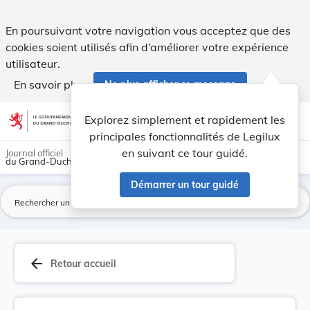
Règlement grand-ducal du 19 décembre 2008 porta... - Leg
En poursuivant votre navigation vous acceptez que des
cookies soient utilisés afin d’améliorer votre expérience
utilisateur.
En savoir plus
Ne plus afficher ce message
Aller au contenu
help
light_mode
dark_mode
account_circle
Explorez simplement et rapidement les
Aide
principales fonctionnalités de Legilux
en suivant ce tour guidé.
Journal officiel
du Grand-Duché de Luxembourg
Démarrer un tour guidé
La
arrow_back
Retour accueil