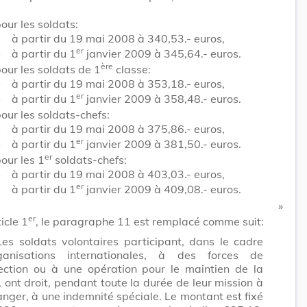
our les soldats:
•
à partir du 19 mai 2008 à 340,53.- euros,
er
•
à partir du 1
janvier 2009 à 345,64.- euros.
ère
our les soldats de 1
classe:
•
à partir du 19 mai 2008 à 353,18.- euros,
er
•
à partir du 1
janvier 2009 à 358,48.- euros.
our les soldats-chefs:
•
à partir du 19 mai 2008 à 375,86.- euros,
er
•
à partir du 1
janvier 2009 à 381,50.- euros.
er
our les 1
soldats-chefs:
•
à partir du 19 mai 2008 à 403,03.- euros,
er
•
à partir du 1
janvier 2009 à 409,08.- euros.
​ »
er
ticle 1
, le paragraphe 11 est remplacé comme suit:
Les soldats volontaires participant, dans le cadre
ganisations internationales, à des forces de
ection ou à une opération pour le maintien de la
, ont droit, pendant toute la durée de leur mission à
ranger, à une indemnité spéciale. Le montant est fixé