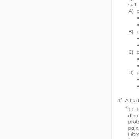
suit:
A)
p
B)
p
C)
p
D)
p
4°
A l'ar
​ «
11.
d'or
prot
paix
l'ét