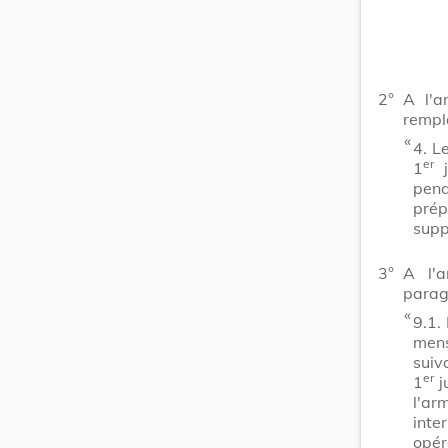
2°
A l'a
rempl
​ «
4.
Le
er
1
j
pen
prép
supp
3°
A l'a
parag
​ «
9.1.
mens
suiv
er
1
j
l'ar
inte
opér