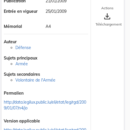
Publication
21/01/2009
Actions
Entrée en vigueur
25/01/2009
save_alt
Téléchargement
Mémorial
A4
Auteur
Défense
Sujets principaux
Armée
Sujets secondaires
Volontaire de l'Armée
Permalien
http://data.legilux.public.lu/eli/etat/leg/rgd/200
9/01/07/n4/jo
Version applicable