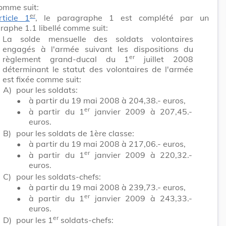
omme suit:
er
article 1
, le paragraphe 1 est complété par un
raphe 1.1 libellé comme suit:
La solde mensuelle des soldats volontaires
engagés à l'armée suivant les dispositions du
er
règlement grand-ducal du 1
juillet 2008
déterminant le statut des volontaires de l'armée
est fixée comme suit:
A)
pour les soldats:
•
à partir du 19 mai 2008 à 204,38.- euros,
er
•
à partir du 1
janvier 2009 à 207,45.-
euros.
B)
pour les soldats de 1ère classe:
•
à partir du 19 mai 2008 à 217,06.- euros,
er
•
à partir du 1
janvier 2009 à 220,32.-
euros.
C)
pour les soldats-chefs:
•
à partir du 19 mai 2008 à 239,73.- euros,
er
•
à partir du 1
janvier 2009 à 243,33.-
euros.
er
D)
pour les 1
soldats-chefs: