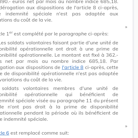
890.- euros net par mois au nombre indice 685,18.
dérogation aux dispositions de l'article 8 ci-après,
te indemnité spéciale n'est pas adaptée aux
ations du coût de la vie.
​ »
er
cle 1
est complété par le paragraphe ci-après:
Les soldats volontaires faisant partie d'une unité de
onibilité opérationnelle ont droit à une prime de
onibilité opérationnelle. Le montant est fixé à 362.-
os net par mois au nombre indice 685,18. Par
gation aux dispositions de
l'article 8
ci-après, cette
e de disponibilité opérationnelle n'est pas adaptée
variations du coût de la vie.
 soldats volontaires membres d'une unité de
ponibilité opérationnelle qui bénéficient de
demnité spéciale visée au paragraphe 11 du présent
cle n'ont pas droit à la prime de disponibilité
ationnelle pendant la période où ils bénéficient de
te indemnité spéciale.
​ »
cle 6
est remplacé comme suit: