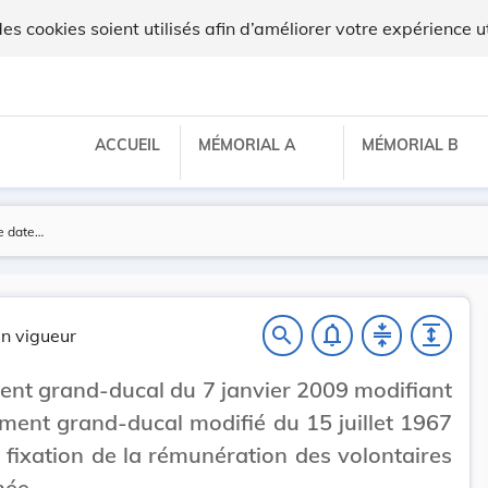
x
 cookies soient utilisés afin d’améliorer votre expérience ut
ACCUEIL
MÉMORIAL A
MÉMORIAL B
notifications_none
compress
expand
search
n vigueur
nt grand-ducal du 7 janvier 2009 modifiant
ement grand-ducal modifié du 15 juillet 1967
 fixation de la rémunération des volontaires
mée.