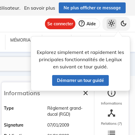
ilisateur.
En savoir plus
Ne plus afficher ce message
help
light_mode
dark_mode
Se connecter
Aide
MÉMORIAL C
TRAITÉS
PROJETS
TEXTES UE
Explorez simplement et rapidement les
principales fonctionnalités de Legilux
Lancer la recherche
Filtres
en suivant ce tour guidé.
Démarrer un tour guidé
info
close
Informations
Fermer la barre latéra
Informations
Type
Règlement grand-
device_hub
ducal (RGD)
Relations (7)
Signature
07/01/2009
list