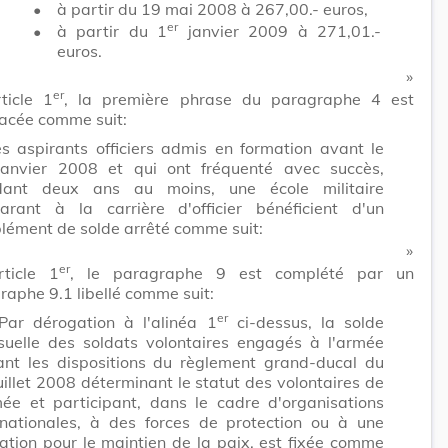
•
à partir du 19 mai 2008 à 267,00.- euros,
er
•
à partir du 1
janvier 2009 à 271,01.-
euros.
​ »
er
rticle 1
, la première phrase du paragraphe 4 est
acée comme suit:
s aspirants officiers admis en formation avant le
anvier 2008 et qui ont fréquenté avec succès,
dant deux ans au moins, une école militaire
arant à la carrière d'officier bénéficient d'un
lément de solde arrêté comme suit:
​ »
er
rticle 1
, le paragraphe 9 est complété par un
raphe 9.1 libellé comme suit:
er
Par dérogation à l'alinéa 1
ci-dessus, la solde
uelle des soldats volontaires engagés à l'armée
ant les dispositions du règlement grand-ducal du
uillet 2008 déterminant le statut des volontaires de
mée et participant, dans le cadre d'organisations
rnationales, à des forces de protection ou à une
ation pour le maintien de la paix, est fixée comme