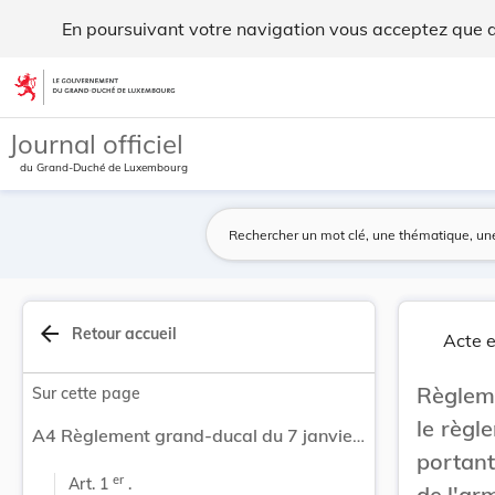
Règlement grand-ducal du 7 janvier 2009 modifia... - Legilu
En poursuivant votre navigation vous acceptez que des
Aller au contenu
Journal officiel
du Grand-Duché de Luxembourg
arrow_back
Retour accueil
Acte e
Règleme
Sur cette page
le règl
A4 Règlement grand-ducal du 7 janvier 2009 modifiant le règlement grand-ducal modifié du 15 juillet 1967 portant fixation de la rémunération des volontaires de l'armée.
portant
er
Art. 1 
 .
de l'ar