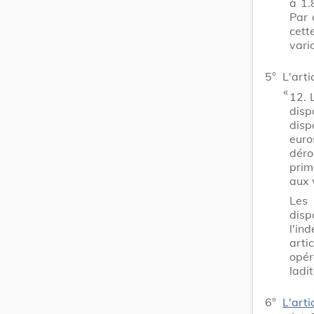
à 1.
Par 
cet
vari
5°
L'arti
​ «
12.
disp
disp
eur
déro
prim
aux 
Les
dis
l'in
arti
opér
ladi
6°
L'arti