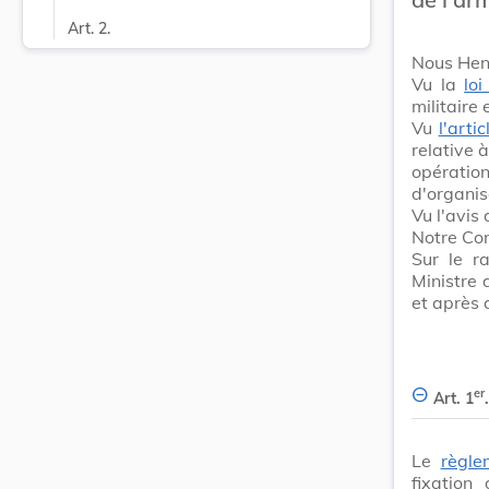
Art. 2.
Nous Hen
Vu la
lo
militair
Vu
l'arti
relative 
opératio
d'organis
Vu l'avis
Notre Con
Sur le r
Ministre 
et après 
er
Art. 1
.
Le
règle
fixation