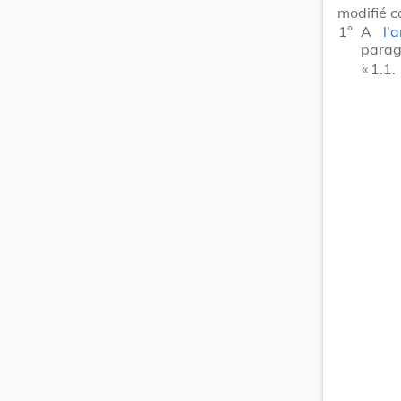
modifié c
1°
A
l'
parag
​ «
1.1.