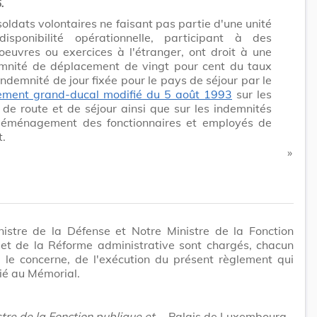
6.
soldats volontaires ne faisant pas partie d'une unité
isponibilité opérationnelle, participant à des
euvres ou exercices à l'étranger, ont droit à une
mnité de déplacement de vingt pour cent du taux
'indemnité de jour fixée pour le pays de séjour par le
ement grand-ducal modifié du 5 août 1993
sur les
s de route et de séjour ainsi que sur les indemnités
éménagement des fonctionnaires et employés de
t.
​ »
nistre de la Défense et Notre Ministre de la Fonction
 et de la Réforme administrative sont chargés, chacun
 le concerne, de l'exécution du présent règlement qui
ié au Mémorial.
tre de la Fonction publique et
Palais de Luxembourg,