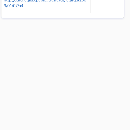
http://data.legilux.public.lu/eli/etat/leg/rgd/200
9/01/07/n4