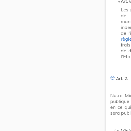
​ «
Art. 
Les 
de d
mano
inde
de l
règl
frai
de d
l'Eta
Art. 2.
Notre Mi
publique
en ce qui
sera publ
Le Minis