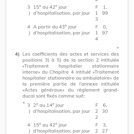
e
e
3
15
au 42
jour
F
1,
)
d’hospitalisation, par jour
1
99
3
e
4
A partir du 43
jour
F
0,
)
d’hospitalisation, par jour
1
97
4
​ »
4)
Les coefficients des actes et services des
positions 3) à 5) de la section 2 intitulée
«Traitement hospitalier stationnaire
interne» du Chapitre 4 intitulé «Traitement
hospitalier stationnaire ou ambulatoire» de
la première partie de l’annexe intitulée
«Actes généraux» du règlement grand-
ducal sont fixés comme suit:
​ «
e
e
3
2
au 14
jour
F
6,
)
d’hospitalisation, par jour
2
30
2
e
e
4
15
au 42
jour
F
3,
)
d’hospitalisation, par jour
2
27