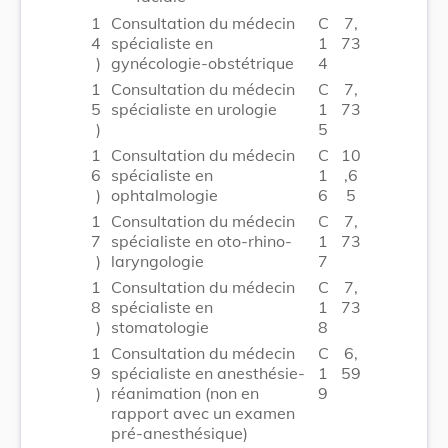
1
Consultation du médecin
C
7,
4
spécialiste en
1
73
)
gynécologie-obstétrique
4
1
Consultation du médecin
C
7,
5
spécialiste en urologie
1
73
)
5
1
Consultation du médecin
C
10
6
spécialiste en
1
,6
)
ophtalmologie
6
5
1
Consultation du médecin
C
7,
7
spécialiste en oto-rhino-
1
73
)
laryngologie
7
1
Consultation du médecin
C
7,
8
spécialiste en
1
73
)
stomatologie
8
1
Consultation du médecin
C
6,
9
spécialiste en anesthésie-
1
59
)
réanimation (non en
9
rapport avec un examen
pré-anesthésique)