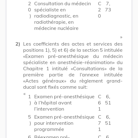
2
Consultation du médecin
C
7,
0
spécialiste en
2
73
)
radiodiagnostic, en
0
radiothérapie, en
médecine nucléaire
​ »
2)
Les coefficients des actes et services des
positions 1), 5) et 6) de la section 5 intitulée
«Examen pré-anesthésique du médecin
spécialiste en anesthésie-réanimation» du
Chapitre 1 intitulé «Consultations» de la
première partie de l’annexe intitulée
«Actes généraux» du règlement grand-
ducal sont fixés comme suit:
​ «
1
Examen pré-anesthésique
C
6,
)
à l’hôpital avant
6
51
l’intervention
1
5
Examen pré-anesthésique
C
6,
)
pour intervention
7
51
programmée
1
6
Réexamen pré-
C
6,