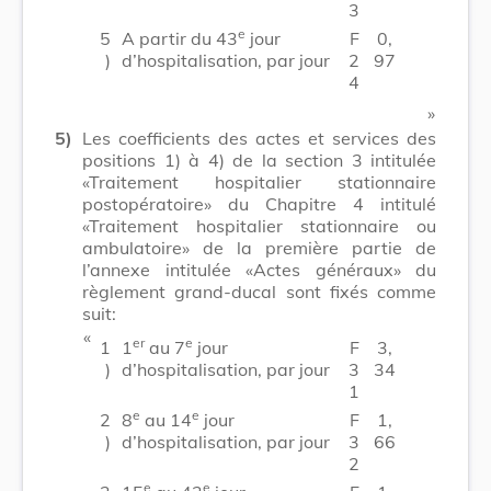
3
e
5
A partir du 43
jour
F
0,
)
d’hospitalisation, par jour
2
97
4
​ »
5)
Les coefficients des actes et services des
positions 1) à 4) de la section 3 intitulée
«Traitement hospitalier stationnaire
postopératoire» du Chapitre 4 intitulé
«Traitement hospitalier stationnaire ou
ambulatoire» de la première partie de
l’annexe intitulée «Actes généraux» du
règlement grand-ducal sont fixés comme
suit:
​ «
er
e
1
1
au 7
jour
F
3,
)
d’hospitalisation, par jour
3
34
1
e
e
2
8
au 14
jour
F
1,
)
d’hospitalisation, par jour
3
66
2
e
e