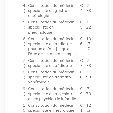
4
Consultation du médecin
C
7,
)
spécialiste en gastro-
4
73
entérologie
5
Consultation du médecin
C
8,
)
spécialiste en
5
22
pneumologie
6
Consultation du médecin
C
10
)
spécialiste en pédiatrie
6
,7
pour un enfant jusqu’à
7
l’âge de 14 ans accomplis
7
Consultation du médecin
C
7,
)
spécialiste en pédiatrie
7
73
8
Consultation du médecin
C
9,
)
spécialiste en dermato-
8
93
vénérologie
9
Consultation du médecin
C
7,
)
spécialiste en psychiatrie
9
73
ou en psychiatrie infantile
1
Consultation du médecin
C
12
0
spécialiste en neurologie
1
,3