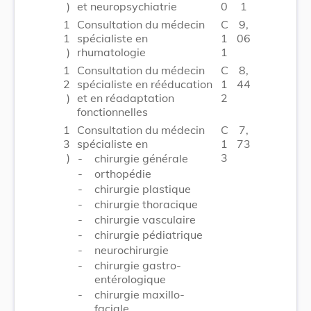
)
et neuropsychiatrie
0
1
1
Consultation du médecin
C
9,
1
spécialiste en
1
06
)
rhumatologie
1
1
Consultation du médecin
C
8,
2
spécialiste en rééducation
1
44
)
et en réadaptation
2
fonctionnelles
1
Consultation du médecin
C
7,
3
spécialiste en
1
73
)
3
-
chirurgie générale
-
orthopédie
-
chirurgie plastique
-
chirurgie thoracique
-
chirurgie vasculaire
-
chirurgie pédiatrique
-
neurochirurgie
-
chirurgie gastro-
entérologique
-
chirurgie maxillo-
faciale