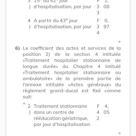
3
15
au 42
jour
F
1,
)
d’hospitalisation, par jour
3
08
3
e
4
A partir du 43
jour
F
0,
)
d’hospitalisation, par jour
3
97
4
​ »
6)
Le coefficient des actes et services de la
position 2) de la section 4 intitulée
«Traitement hospitalier stationnaire de
longue durée» du Chapitre 4 intitulé
«Traitement hospitalier stationnaire ou
ambulatoire» de la première partie de
l’annexe intitulée «Actes généraux» du
règlement grand-ducal est fixé comme
suit:
​ «
2
Traitement stationnaire
F
4,
)
dans un centre de
4
05
rééducation gériatrique,
2
par jour d’hospitalisation
​ »