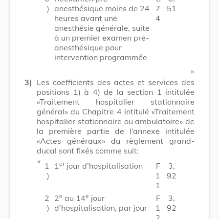
)
anesthésique moins de 24
7
51
heures avant une
4
anesthésie générale, suite
à un premier examen pré-
anesthésique pour
intervention programmée
​ »
3)
Les coefficients des actes et services des
positions 1) à 4) de la section 1 intitulée
«Traitement hospitalier stationnaire
général» du Chapitre 4 intitulé «Traitement
hospitalier stationnaire ou ambulatoire» de
la première partie de l’annexe intitulée
«Actes généraux» du règlement grand-
ducal sont fixés comme suit:
​ «
er
1
1
jour d’hospitalisation
F
3,
)
1
92
1
e
e
2
2
au 14
jour
F
3,
)
d’hospitalisation, par jour
1
92
2