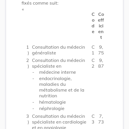
fixés comme suit:
​ «
C
Co
o
eff
d
ici
e
en
t
1
Consultation du médecin
C
9,
)
généraliste
1
75
2
Consultation du médecin
C
9,
)
spécialiste en
2
87
-
médecine interne
-
endocrinologie,
maladies du
métabolisme et de la
nutrition
-
hématologie
-
néphrologie
3
Consultation du médecin
C
7,
)
spécialiste en cardiologie
3
73
et en angiologie