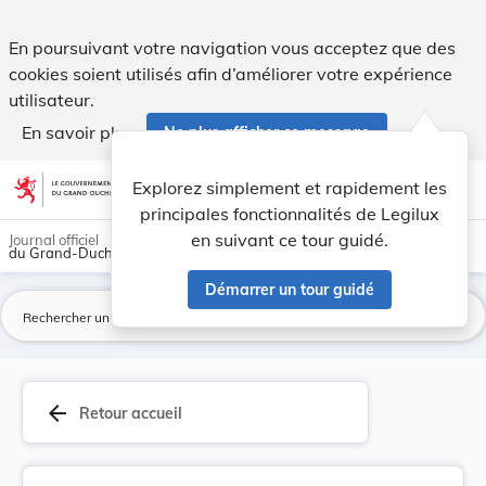
Règlement grand-ducal du 27 février 2009 modifi... - Legilu
En poursuivant votre navigation vous acceptez que des
cookies soient utilisés afin d’améliorer votre expérience
utilisateur.
En savoir plus
Ne plus afficher ce message
Aller au contenu
help
light_mode
dark_mode
account_circle
Explorez simplement et rapidement les
Aide
principales fonctionnalités de Legilux
en suivant ce tour guidé.
Journal officiel
du Grand-Duché de Luxembourg
Démarrer un tour guidé
La
arrow_back
Retour accueil