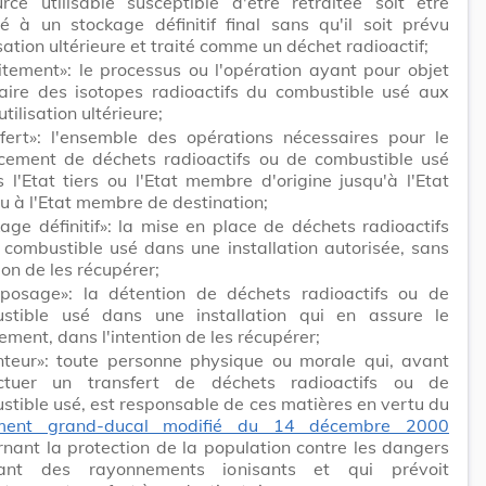
urce utilisable susceptible d'être retraitée soit être
né à un stockage définitif final sans qu'il soit prévu
isation ultérieure et traité comme un déchet radioactif;
itement»: le processus ou l'opération ayant pour objet
raire des isotopes radioactifs du combustible usé aux
utilisation ultérieure;
sfert»: l'ensemble des opérations nécessaires pour le
cement de déchets radioactifs ou de combustible usé
 l'Etat tiers ou l'Etat membre d'origine jusqu'à l'Etat
ou à l'Etat membre de destination;
age définitif»: la mise en place de déchets radioactifs
 combustible usé dans une installation autorisée, sans
ion de les récupérer;
eposage»: la détention de déchets radioactifs ou de
stible usé dans une installation qui en assure le
ement, dans l'intention de les récupérer;
nteur»: toute personne physique ou morale qui, avant
ectuer un transfert de déchets radioactifs ou de
tible usé, est responsable de ces matières en vertu du
ement grand-ducal modifié du 14 décembre 2000
nant la protection de la population contre les dangers
tant des rayonnements ionisants et qui prévoit