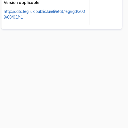
Version applicable
http://data.legilux.public.lu/eli/etat/leg/rgd/200
9/03/03/n1