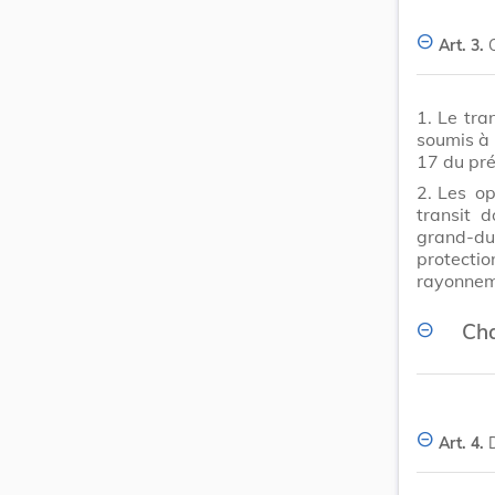
Art. 3.
1.
Le tra
soumis à 
17 du pré
2.
Les op
transit 
grand-d
protecti
rayonnem
Cha
Art. 4.