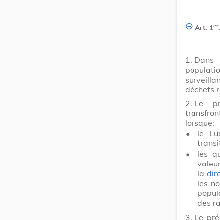
er
Art. 1
.
1.
Dans 
populat
surveill
déchets r
2.
Le pr
transfro
lorsque:
•
le Lu
transi
•
les q
valeur
la
dir
les no
popul
des r
3.
Le pré