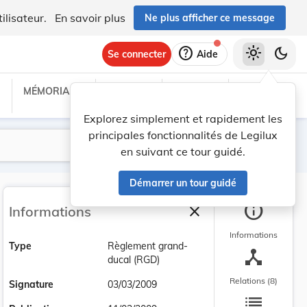
ilisateur.
En savoir plus
Ne plus afficher ce message
help
light_mode
dark_mode
Se connecter
Aide
MÉMORIAL C
TRAITÉS
PROJETS
TEXTES UE
Explorez simplement et rapidement les
principales fonctionnalités de Legilux
Lancer la recherche
Filtres
en suivant ce tour guidé.
Démarrer un tour guidé
info
close
Informations
Fermer la barre latéra
Informations
Type
Règlement grand-
device_hub
ducal (RGD)
Relations (8)
Signature
03/03/2009
list