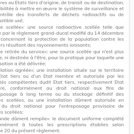
s ou Etats tiers d'origine, de transit ou de destination,
bilitée à mettre en œuvre le système de surveillance et
ntrôle des transferts de déchets radioactifs ou de
stible usé;
ce scellée»: une source radioactive scellée telle que
ie par le règlement grand-ducal modifié du 14 décembre
concernant la protection de la population contre les
rs résultant des rayonnements ionisants;
e retirée du service»: une source scellée qui n'est plus
ée, ni destinée à l'être, pour la pratique pour laquelle une
sation a été délivrée;
llation agréée»: une installation située sur le territoire
Etat tiers ou d'un Etat membre et autorisée par les
ités compétentes dudit Etat tiers, respectivement Etat
e, conformément au droit national aux fins de
reposage à long terme ou du stockage définitif des
es scellées, ou une installation dûment autorisée en
 du droit national pour l'entreposage provisoire de
s scellées;
nde dûment remplie»: le document uniforme complété
rmément à toutes les prescriptions établies selon
cle 20 du présent règlement.