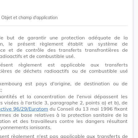
Objet et champ d'application
le but de garantir une protection adéquate de la
ion, le présent règlement établit un système de
ance et de contrôle des transferts transfrontières de
adioactifs et de combustible usé.
ésent règlement est applicable aux transferts
ntières de déchets radioactifs ou de combustible usé
xembourg est pays d'origine, de destination ou de
t;
uantités et la concentration de l'envoi dépassent les
s visées à l'article 3, paragraphe 2, points a) et b), de
ective 96/29/Euratom
du Conseil du 13 mai 1996 fixant
rmes de base relatives à la protection sanitaire de la
ation et des travailleurs contre les dangers résultant
ayonnements ionisants.
sent règlement n'est pas applicable aux transferts de