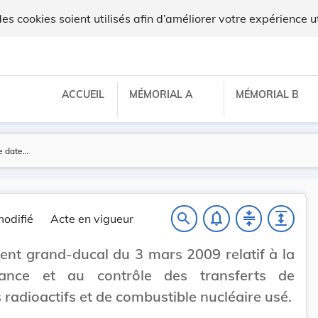
 cookies soient utilisés afin d’améliorer votre expérience ut
ACCUEIL
MÉMORIAL A
MÉMORIAL B
notifications_none
compress
expand
search
odifié
Acte en vigueur
nt grand-ducal du 3 mars 2009 relatif à la
llance et au contrôle des transferts de
 radioactifs et de combustible nucléaire usé.