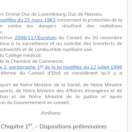
ri, Grand-Duc de Luxembourg, Duc de Nassau,
 modifiée du 25 mars 1963
concernant la protection de la
ion contre les dangers résultant des radiations
s;
rective
2006/117/Euratom
du Conseil du 20 novembre
tive à la surveillance et au contrôle des transferts de
adioactifs et de combustible nucléaire usé;
 du Collège médical;
s de la Chambre de Commerce;
er
cle 2, paragraphe 1
de la loi modifiée du 12 juillet 1996
réforme du Conseil d'Etat et considérant qu'il y a
pport de Notre Ministre de la Santé, de Notre Ministre
ports, de Notre Ministre des Affaires étrangères et de
ation et de Notre Ministre de la Justice et après
ion du Gouvernement en conseil;
Arrêtons:
er
Chapitre 1
. – Dispositions préliminaires