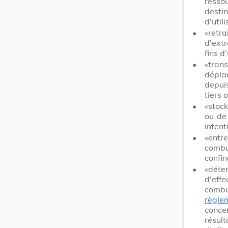
resso
desti
d'util
•
«retra
d'ext
fins d'
•
«tran
dépla
depuis
tiers 
•
«stock
ou de
intent
•
«entr
combu
confin
•
«déte
d'eff
combus
règl
concer
résul