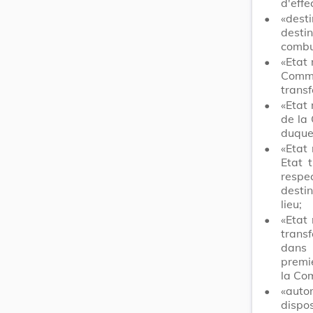
d'effe
•
«dest
desti
combus
•
«Etat 
Commu
transf
•
«Etat 
de la
duquel
•
«Etat
Etat t
respe
destin
lieu;
•
«Etat
transf
dans 
premie
la Co
•
«auto
dispo