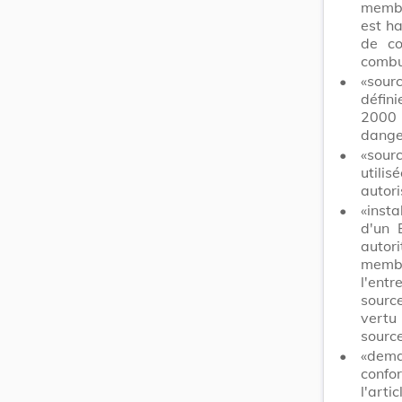
membre
est ha
de co
combu
•
«sour
défin
2000 
dange
•
«sourc
utilis
autori
•
«insta
d'un 
autor
membr
l'ent
sourc
vertu
source
•
«dema
confo
l'arti