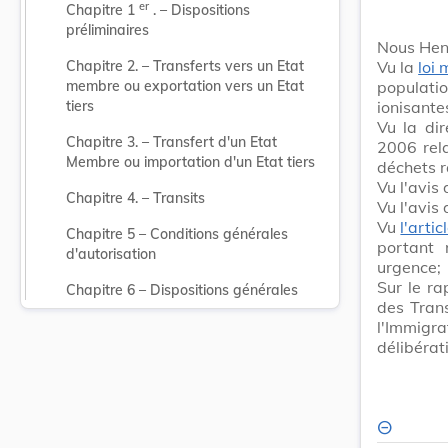
er
Chapitre 1 
 . – Dispositions 
préliminaires
Nous Hen
Vu la
loi
Chapitre 2. – Transferts vers un Etat 
populat
membre ou exportation vers un Etat 
ionisante
tiers
Vu la di
Chapitre 3. – Transfert d'un Etat 
2006 rela
Membre ou importation d'un Etat tiers
déchets r
Vu l'avis
Chapitre 4. – Transits
Vu l'avi
Vu
l'arti
Chapitre 5 – Conditions générales 
portant 
d'autorisation
urgence;
Sur le ra
Chapitre 6 – Dispositions générales
des Trans
l'Immigr
délibérat