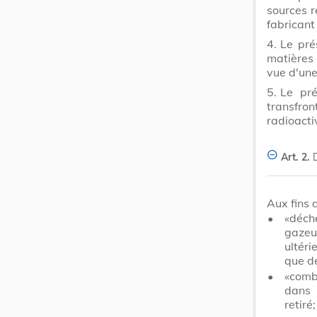
sources r
fabricant
4.
Le pré
matières 
vue d'une 
5.
Le pré
transfron
radioacti
Art. 2.
Aux fins 
•
«déch
gazeu
ultéri
que dé
•
«combu
dans 
retiré