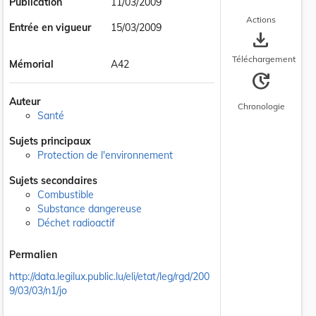
Publication
11/03/2009
Actions
Entrée en vigueur
15/03/2009
save_alt
Téléchargement
Mémorial
A42
update
Auteur
Chronologie
Santé
Sujets principaux
Protection de l'environnement
Sujets secondaires
Combustible
Substance dangereuse
Déchet radioactif
Permalien
http://data.legilux.public.lu/eli/etat/leg/rgd/200
9/03/03/n1/jo