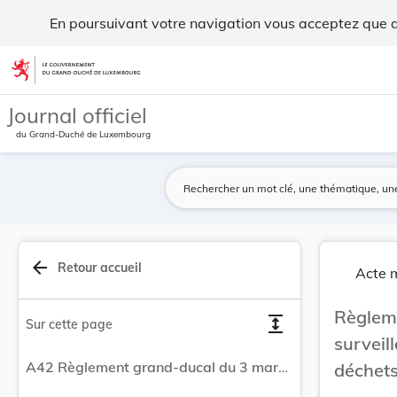
Règlement grand-ducal du 3 mars 2009 relatif à ... - Legilux
En poursuivant votre navigation vous acceptez que des
Aller au contenu
Journal officiel
du Grand-Duché de Luxembourg
arrow_back
Retour accueil
Acte m
Règleme
expand
Sur cette page
survei
A42 Règlement grand-ducal du 3 mars 2009 relatif à la surveillance et au contrôle des transferts de déchets radioactifs et de combustible nucléaire usé.
déchets