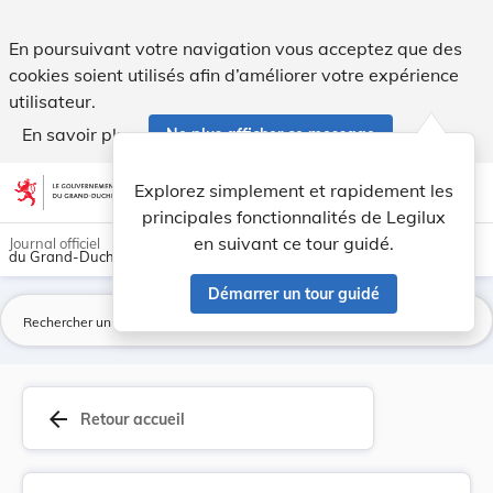
Règlement grand-ducal du 7 mai 2009 concernant ... - Legil
En poursuivant votre navigation vous acceptez que des
cookies soient utilisés afin d’améliorer votre expérience
utilisateur.
En savoir plus
Ne plus afficher ce message
Aller au contenu
help
light_mode
dark_mode
account_circle
Explorez simplement et rapidement les
Aide
principales fonctionnalités de Legilux
en suivant ce tour guidé.
Journal officiel
du Grand-Duché de Luxembourg
Démarrer un tour guidé
La
arrow_back
Retour accueil