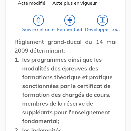
Acte modifié
Acte plus en vigueur
notifications_none
compress
expand
Suivre cet acte
Fermer tout
Développer tout
Règlement grand-ducal du 14 mai
2009 déterminant:
1.
les programmes ainsi que les
modalités des épreuves des
formations théorique et pratique
sanctionnées par le certificat de
formation des chargés de cours,
membres de la réserve de
suppléants pour l'enseignement
fondamental;
2.
les indemnités