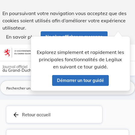
Règlement grand-ducal du 14 mai 2009 déterminan... - Legi
En poursuivant votre navigation vous acceptez que des
cookies soient utilisés afin d’améliorer votre expérience
utilisateur.
En savoir plus
Ne plus afficher ce message
Aller au contenu
help
light_mode
dark_mode
account_circle
Explorez simplement et rapidement les
Aide
principales fonctionnalités de Legilux
en suivant ce tour guidé.
Journal officiel
du Grand-Duché de Luxembourg
Démarrer un tour guidé
La
arrow_back
Retour accueil