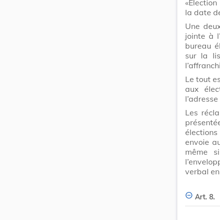
«Élection
la date d
Une deux
jointe à 
bureau él
sur la li
l’affranc
Le tout e
aux élec
l’adresse 
Les récla
présentée
élection
envoie au
même si 
l’envelop
verbal en
Art. 8.