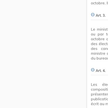
octobre. 
Art. 3.
Le minist
ou par t
octobre a
des élect
des can
ministre 
du bureau
Art. 4.
Les éle
composi
présente
publicati
écrit au m