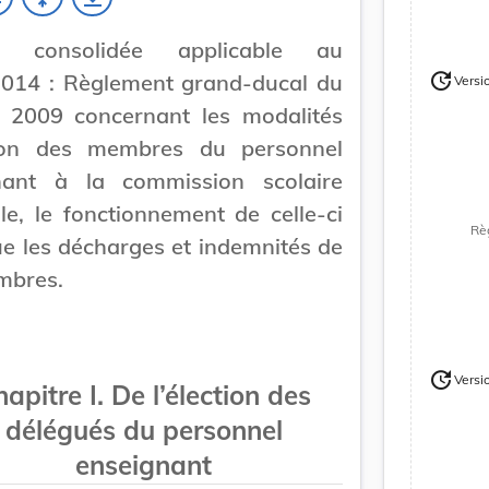
on consolidée applicable au
update
2014 : Règlement grand-ducal du
Versi
Version
 2009 concernant les modalités
tion des membres du personnel
nant à la commission scolaire
le, le fonctionnement de celle-ci
Rè
ue les décharges et indemnités de
mbres.
update
Versi
apitre I. De l’élection des
Version
Version
délégués du personnel
enseignant