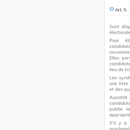
Art. 5.
Sont élig
électoral
Pour êt
candidat
recomman
Elles po
candidat
lieu de tr
Les synd
une liste
et des qu
Aussitôt
candidat
publie l
approprié
S’il y a
proclamés