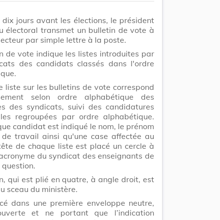
dix jours avant les élections, le président
 électoral transmet un bulletin de vote à
ecteur par simple lettre à la poste.
in de vote indique les listes introduites par
icats des candidats classés dans l'ordre
ique.
e liste sur les bulletins de vote correspond
sement selon ordre alphabétique des
s des syndicats, suivi des candidatures
elles regroupées par ordre alphabétique.
ue candidat est indiqué le nom, le prénom
u de travail ainsi qu'une case affectée au
tête de chaque liste est placé un cercle à
'acronyme du syndicat des enseignants de
n question.
n, qui est plié en quatre, à angle droit, est
u sceau du ministère.
lacé dans une première enveloppe neutre,
ouverte et ne portant que l’indication