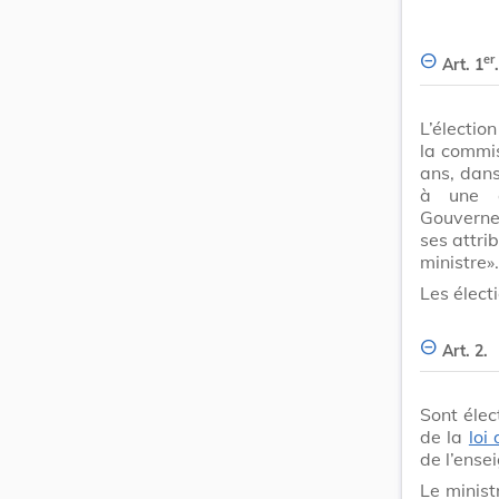
er
Art. 1
.
L’électio
la commis
ans, dan
à une 
Gouverne
ses attri
ministre».
Les élect
Art. 2.
Sont élec
de la
loi
de l’ens
Le minist