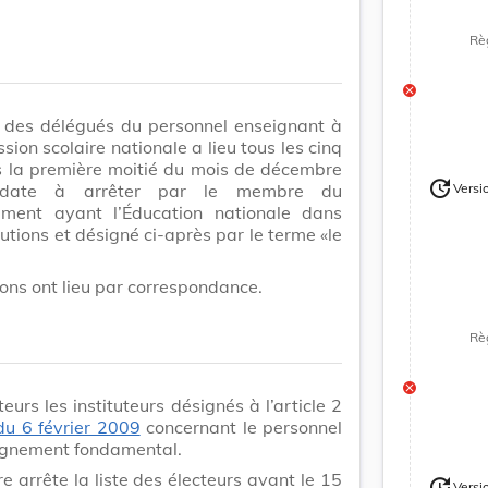
Rè
n des délégués du personnel enseignant à
sion scolaire nationale a lieu tous les cinq
s la première moitié du mois de décembre
update
date à arrêter par le membre du
Versi
Version
ment ayant l’Éducation nationale dans
butions et désigné ci-après par le terme «le
ions ont lieu par correspondance.
Rè
teurs les instituteurs désignés à l’article 2
 du 6 février 2009
concernant le personnel
eignement fondamental.
re arrête la liste des électeurs avant le 15
update
Versi