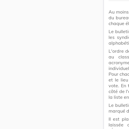
Au moins 
du bureau
chaque él
Le bullet
les synd
alphabét
L'ordre d
au clas
acronyme
individu
Pour chaq
et le lie
vote. En 
côté de l
la liste e
Le bulleti
marqué d
Il est p
laissée 