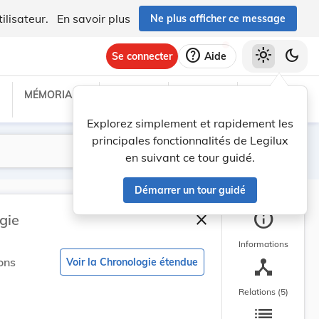
ilisateur.
En savoir plus
Ne plus afficher ce message
help
light_mode
dark_mode
Se connecter
Aide
MÉMORIAL C
TRAITÉS
PROJETS
TEXTES UE
Explorez simplement et rapidement les
principales fonctionnalités de Legilux
Lancer la recherche
Filtres
en suivant ce tour guidé.
Démarrer un tour guidé
info
close
gie
Fermer la barre latéral
Informations
device_hub
ons
Voir la Chronologie étendue
Relations (5)
list