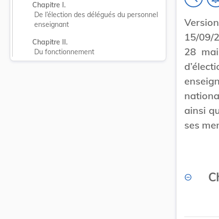
Chapitre I.
De l’élection des délégués du personnel 
Versi
enseignant
15/09/
Chapitre II.
28 mai
Du fonctionnement
d’élec
enseig
nationa
ainsi q
ses me
Ch