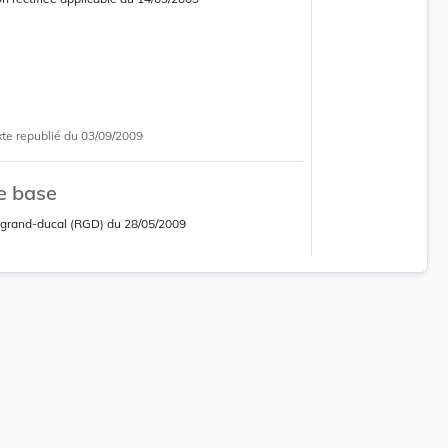
 consolidée obsolète
xte republié
du 03/09/2009
e base
grand-ducal (RGD)
du
28/05/2009