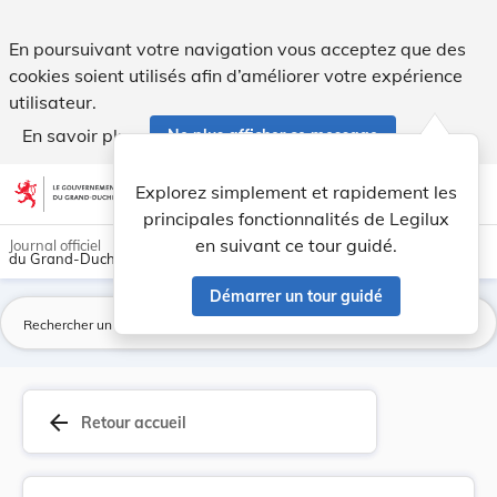
Règlement grand-ducal du 25 septembre 2009 modi... - Leg
En poursuivant votre navigation vous acceptez que des
cookies soient utilisés afin d’améliorer votre expérience
utilisateur.
En savoir plus
Ne plus afficher ce message
Aller au contenu
help
light_mode
dark_mode
account_circle
Explorez simplement et rapidement les
Aide
principales fonctionnalités de Legilux
en suivant ce tour guidé.
Journal officiel
du Grand-Duché de Luxembourg
Démarrer un tour guidé
La
arrow_back
Retour accueil