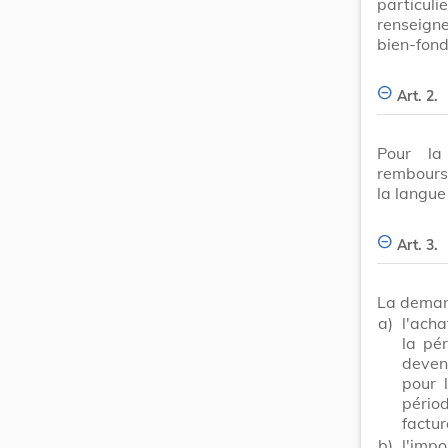
particu
renseign
bien-fon
Art. 2.
Pour la
rembours
la langue
Art. 3.
La deman
a)
l'acha
la pé
deven
pour 
pério
factur
b)
l'imp