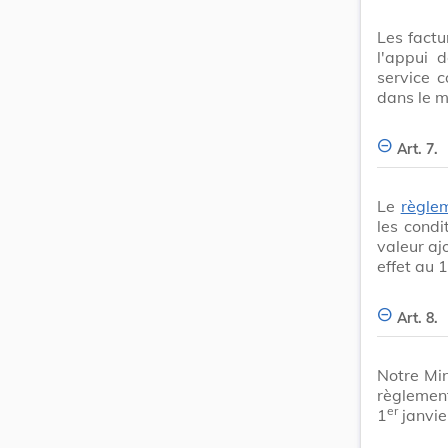
Les factu
l'appui 
service c
dans le m
Art. 7.
Le
règle
les condi
valeur aj
effet au 1
Art. 8.
Notre Min
règlement
er
1
janvie