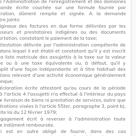
 l'Administration de l'enregistrement et des domaines
ande écrite couchée sur une formule fournie par
stration, dûment remplie et signée. A la demande
re joints:
riginaux des factures en due forme délivrées par les
isseurs et prestataires indigènes ou des documents
rtation, constatant le paiement de la taxe;
ttestation délivrée par l'administration compétente de
 dans lequel il est établi et constatant qu'il y est inscrit
a liste matricule des assujettis à la taxe sur la valeur
ée ou à une taxe équivalente ou, à défaut, qu'il y
plit d'une façon indépendante et à titre habituel des
tions relevant d'une activité économique généralement
onque;
éclaration écrite attestant qu'au cours de la période
à l'article 4 l'assujetti n'a effectué à l'intérieur du pays
 livraison de biens ni prestation de services, autre que
érations visées à l'article 55ter, paragraphe 3, point b),
ite loi du 12 février 1979;
gagement écrit à reverser à l'administration toute
 indûment remboursée.
tti est en outre obligé de fournir, dans des cas