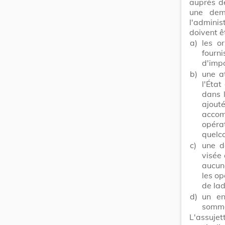
auprès de
une dem
l'admini
doivent êt
a)
les o
fourn
d'impo
b)
une a
l'État
dans l
ajout
accom
opéra
quelc
c)
une d
visée 
aucune
les op
de lad
d)
un en
somme
L'assuje