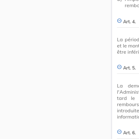
rembo
Art. 4.
La périod
et le mon
être infé
Art. 5.
La dema
l'Admini
tard le 
rembour
introdui
informati
Art. 6.