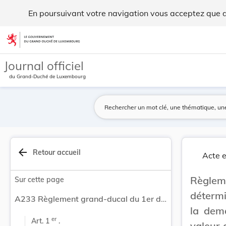
Règlement grand-ducal du 1er décembre 2009 déte... - Legi
En poursuivant votre navigation vous acceptez que des
Aller au contenu
Journal officiel
du Grand-Duché de Luxembourg
arrow_back
Retour accueil
Acte e
Règlem
Sur cette page
détermi
A233 Règlement grand-ducal du 1er décembre 2009 déterminant les conditions d'application relatives à la demande de remboursement de la taxe sur la valeur ajoutée à introduire par les assujettis établis en dehors de la Communauté.
la dem
er
Art. 1 
 .
valeur 