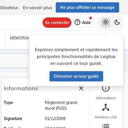
ilisateur.
En savoir plus
Ne plus afficher ce message
help
light_mode
dark_mode
Se connecter
Aide
MÉMORIAL C
TRAITÉS
PROJETS
TEXTES UE
Explorez simplement et rapidement les
principales fonctionnalités de Legilux
Lancer la recherche
Filtres
en suivant ce tour guidé.
Démarrer un tour guidé
info
close
Informations
Fermer la barre latéra
Informations
Type
Règlement grand-
device_hub
ducal (RGD)
Relations (10)
Signature
01/12/2009
list