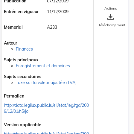
Publication
07/12/2009
Actions
Entrée en vigueur
11/12/2009
save_alt
Téléchargement
Mémorial
A233
Auteur
Finances
Sujets principaux
Enregistrement et domaines
Sujets secondaires
Taxe sur la valeur ajoutée (TVA)
Permalien
http://data.legilux.public.lu/eli/etat/leg/rgd/200
9/12/01/n5/jo
Version applicable