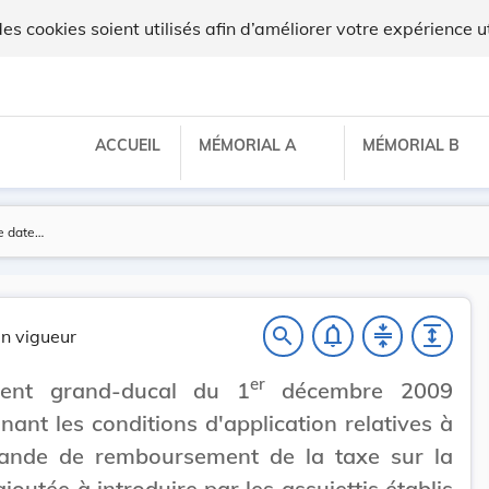
lux
 cookies soient utilisés afin d’améliorer votre expérience ut
ACCUEIL
MÉMORIAL A
MÉMORIAL B
notifications_none
compress
expand
search
n vigueur
er
ent grand-ducal du 1
décembre 2009
nant les conditions d'application relatives à
ande de remboursement de la taxe sur la
ajoutée à introduire par les assujettis établis