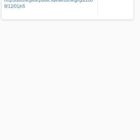
http://data.legilux.public.lu/eli/etat/leg/rgd/200
9/12/01/n5