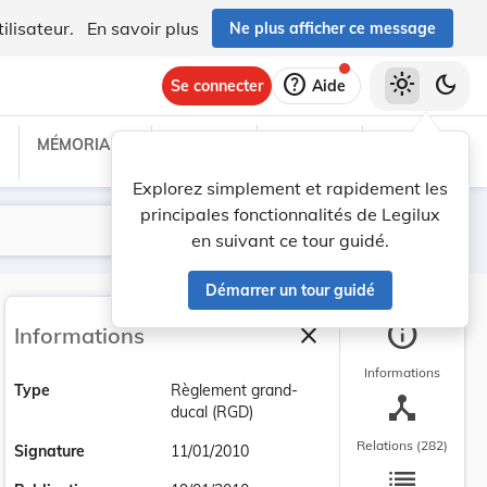
ilisateur.
En savoir plus
Ne plus afficher ce message
help
light_mode
dark_mode
Se connecter
Aide
MÉMORIAL C
TRAITÉS
PROJETS
TEXTES UE
Explorez simplement et rapidement les
principales fonctionnalités de Legilux
Lancer la recherche
Filtres
en suivant ce tour guidé.
Démarrer un tour guidé
info
close
Informations
Fermer la barre latéra
Informations
Type
Règlement grand-
device_hub
ducal (RGD)
Relations (282)
Signature
11/01/2010
list