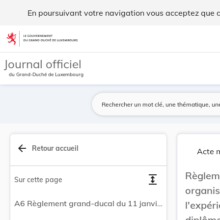
Règlement grand-ducal du 11 janvier 2010 portan... - Legil
En poursuivant votre navigation vous acceptez que des
Aller au contenu
Journal officiel
du Grand-Duché de Luxembourg
arrow_back
Retour accueil
Acte m
Règleme
expand
Sur cette page
organi
A6 Règlement grand-ducal du 11 janvier 2010 portant organisation de la validation des acquis de l'expérience pour la délivrance des brevets, diplômes et certificats prévue au chapitre V de la loi du 19 décembre 2008 portant réforme de la formation professionnelle.
l'expé
diplôme