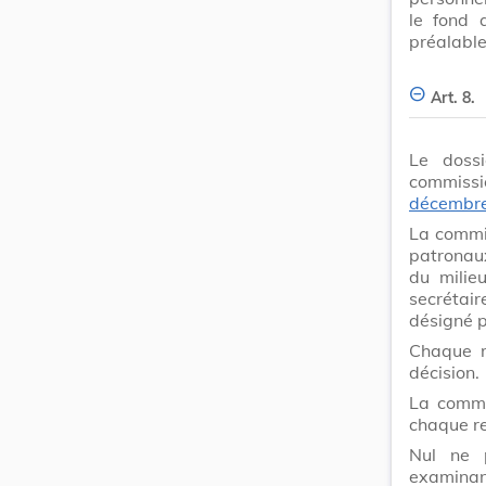
le fond 
préalable
Art. 8.
Le doss
commissi
décembr
La commi
patronau
du milieu
secrétair
désigné 
Chaque r
décision.
La commi
chaque re
Nul ne 
examinant