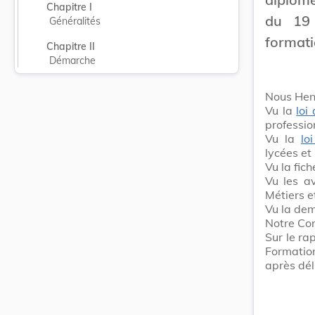
Chapitre I
du 19
Généralités
formati
Chapitre II
Démarche
Nous Hen
Vu la
loi
professio
Vu la
lo
lycées et
Vu la fich
Vu les a
Métiers e
Vu la dem
Notre Con
Sur le ra
Formation
après dél