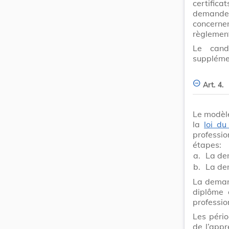
certifica
demande 
concerne
règlement
Le cand
supplémen
Art. 4.
Le modèle
la
loi d
professi
étapes:
a.
La de
b.
La dem
La demand
diplôme 
professio
Les pério
de l’app