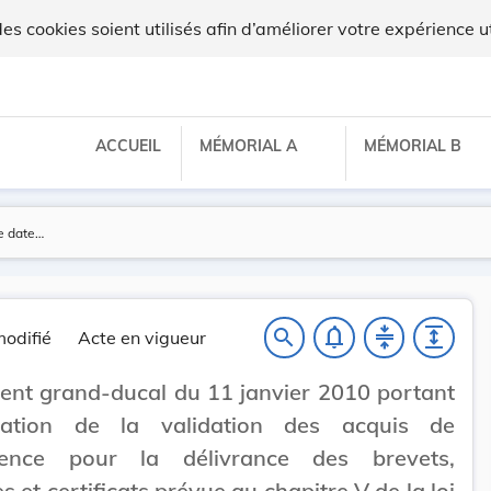
ux
 cookies soient utilisés afin d’améliorer votre expérience ut
ACCUEIL
MÉMORIAL A
MÉMORIAL B
notifications_none
compress
expand
search
odifié
Acte en vigueur
nt grand-ducal du 11 janvier 2010 portant
sation de la validation des acquis de
rience pour la délivrance des brevets,
s et certificats prévue au chapitre V de la loi