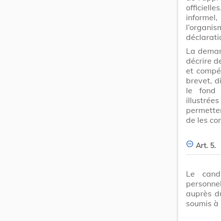
officiel
informel,
l’organi
déclarati
La demand
décrire d
et compét
brevet, d
le fond 
illustr
permetten
de les co
Art. 5.
Le candi
personne
auprès du
soumis à 