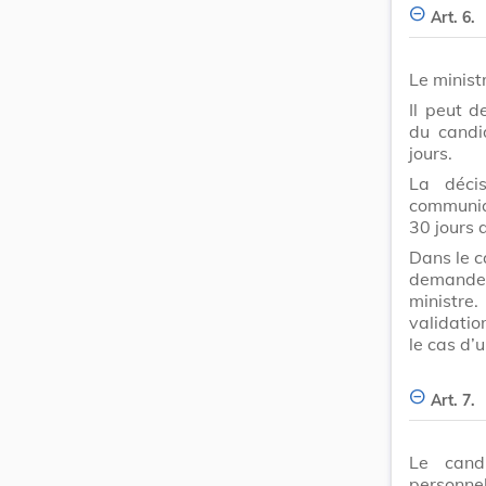
Art. 6.
Le minist
Il peut 
du candi
jours.
La déci
communiq
30 jours 
Dans le c
demande d
ministre.
validati
le cas d’
Art. 7.
Le candi
personnel