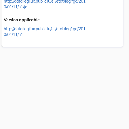
http://data.legilux.public.lu/eli/etat/leg/rgd/201
0/01/11/n1/jo
Version applicable
http://data.legilux.public.lu/eli/etat/leg/rgd/201
0/01/11/n1