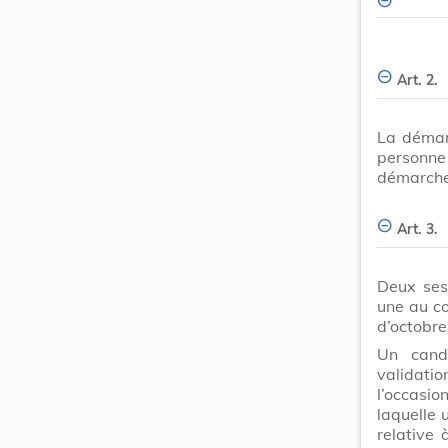
Art. 2.
La démarc
personne 
démarche
Art. 3.
Deux sess
une au co
d’octobr
Un cand
validati
l’occasio
laquelle 
relative 