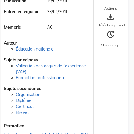
Publication
19/01/2010
Actions
Entrée en vigueur
23/01/2010
save_alt
Téléchargement
Mémorial
A6
update
Auteur
Chronologie
Éducation nationale
Sujets principaux
Validation des acquis de l’expérience
(VAE)
Formation professionnelle
Sujets secondaires
Organisation
Diplôme
Certificat
Brevet
Permalien