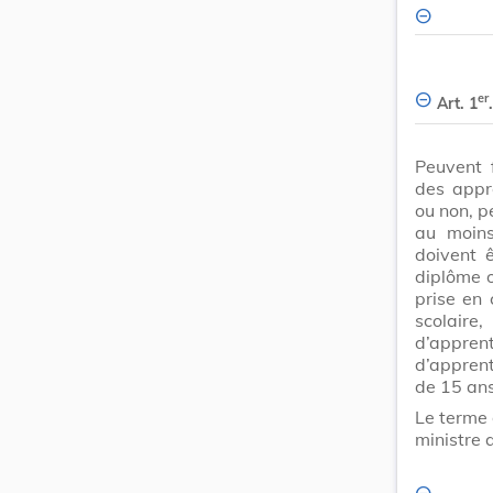
er
Art. 1
.
Peuvent f
des appre
ou non, 
au moins
doivent ê
diplôme o
prise en 
scolaire
d’appre
d’apprent
de 15 ans
Le terme 
ministre 