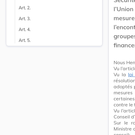
l’Union
Art. 2.
mesure
Art. 3.
l’enco
Art. 4.
groupe
Art. 5.
finance
Nous Hen
Vu l’artic
Vu la
lo
résolutio
adoptés p
mesures 
certaines
contre le
Vu l’arti
Conseil d
Sur le r
Ministre 
conseil;