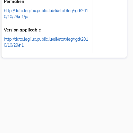
Permalien
http://data.legilux.public.lu/eli/etat/leg/rgd/201
0/10/29/n1/jo
Version applicable
http://data.legilux.public.lu/eli/etat/leg/rgd/201
0/10/29/n1