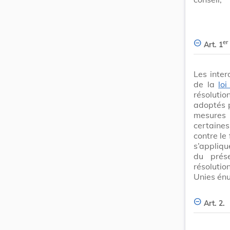
er
Art. 1
Les inter
de la
lo
résolutio
adoptés p
mesures 
certaines
contre le
s’appliqu
du prés
résoluti
Unies énu
Art. 2.