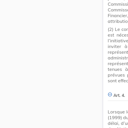
Commiss
Commissa
Financie
attributi
(2)
Le com
est néce
l’initia
inviter 
représen
adminis
représen
tenues à
prévues 
sont effe
Art. 4.
Lorsque l
(1999) du
délai, d’