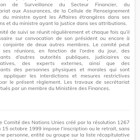
ion de Surveillance du Secteur Financier, du
riat aux Assurances, de la Cellule de Renseignement
r, du ministre ayant les Affaires étrangères dans ses
ons et du ministre ayant la Justice dans ses attributions.
ité de suivi se réunit régulièrement et chaque fois qu’il
ssaire sur convocation de son président ou encore à
tive conjointe de deux autres membres. Le comité peut
à ses réunions, en fonction de l’ordre du jour, des
tants d’autres autorités publiques, judiciaires ou
tratives, des experts externes, ainsi que des
tants des personnes physiques et morales qui sont
 appliquer les interdictions et mesures restrictives
par le présent règlement. Les travaux de secrétariat
ctués par un membre du Ministère des Finances.
e Comité des Nations Unies créé par la résolution 1267
 15 octobre 1999 impose l’inscription ou le retrait, sans
une personne, entité ou groupe sur la liste récapitulative