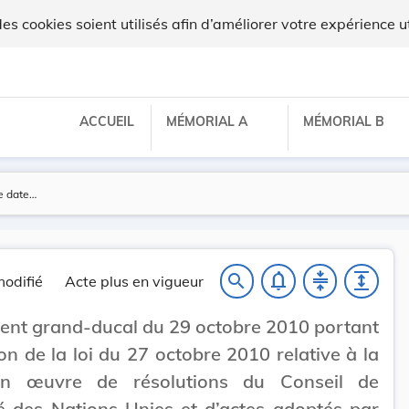
lux
 cookies soient utilisés afin d’améliorer votre expérience ut
ACCUEIL
MÉMORIAL A
MÉMORIAL B
notifications_none
compress
expand
search
odifié
Acte plus en vigueur
nt grand-ducal du 29 octobre 2010 portant
on de la loi du 27 octobre 2010 relative à la
n œuvre de résolutions du Conseil de
é des Nations Unies et d’actes adoptés par