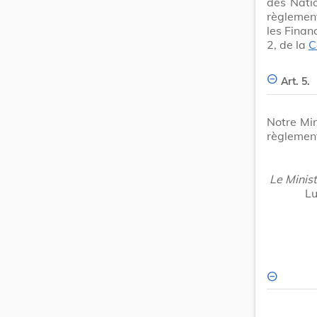
des Natio
règlement
les Finan
2, de la
C
Art. 5.
Notre Min
règlement
Le Minist
Lu