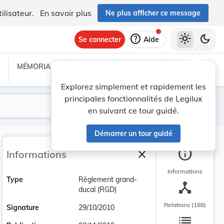
ilisateur.
En savoir plus
Ne plus afficher ce message
help
light_mode
dark_mode
Se connecter
Aide
MÉMORIAL C
TRAITÉS
PROJETS
TEXTES UE
Explorez simplement et rapidement les
principales fonctionnalités de Legilux
Lancer la recherche
Filtres
en suivant ce tour guidé.
Démarrer un tour guidé
info
close
Informations
Fermer la barre latéra
Informations
Type
Règlement grand-
device_hub
ducal (RGD)
Relations (188)
Signature
29/10/2010
list