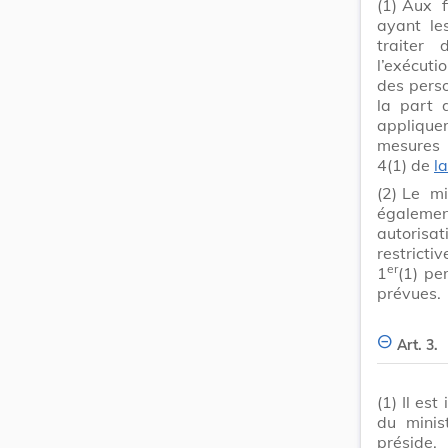
(1)
Aux f
ayant le
traiter 
l’exécuti
des perso
la part 
appliquer
mesures r
4(1) de
la
(2)
Le mi
égalemen
autorisa
restricti
er
1
(1) pe
prévues.
Art. 3.
(1)
Il est
du minis
préside,