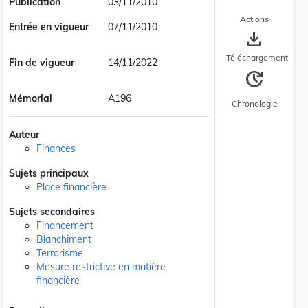
Publication
03/11/2010
Actions
Entrée en vigueur
07/11/2010
save_alt
Téléchargement
Fin de vigueur
14/11/2022
update
Mémorial
A196
Chronologie
Auteur
Finances
Sujets principaux
Place financière
Sujets secondaires
Financement
Blanchiment
Terrorisme
Mesure restrictive en matière
financière