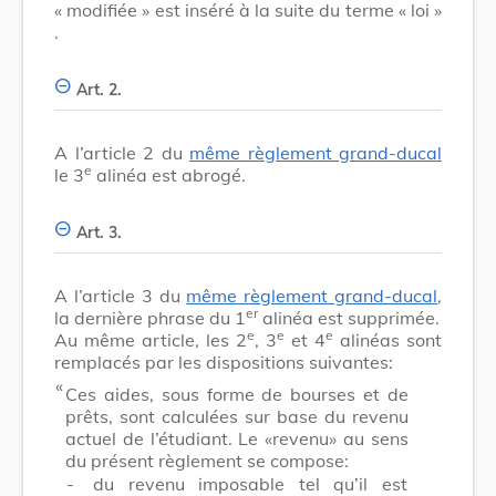
« modifiée »
est inséré à la suite du terme
« loi »
.
Art. 2.
A l’article 2 du
même règlement grand-ducal
e
le 3
alinéa est abrogé.
Art. 3.
A l’article 3 du
même règlement grand-ducal
,
er
la dernière phrase du 1
alinéa est supprimée.
e
e
e
Au même article, les 2
, 3
et 4
alinéas sont
remplacés par les dispositions suivantes:
​ «
Ces aides, sous forme de bourses et de
prêts, sont calculées sur base du revenu
actuel de l’étudiant. Le «revenu» au sens
du présent règlement se compose:
-
du revenu imposable tel qu’il est