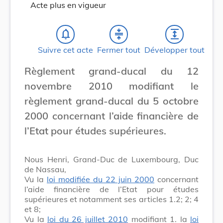
Acte plus en vigueur
notifications_none
compress
expand
Suivre cet acte
Fermer tout
Développer tout
Règlement grand-ducal du 12
novembre 2010 modifiant le
règlement grand-ducal du 5 octobre
2000 concernant l’aide financière de
l’Etat pour études supérieures.
Nous Henri, Grand-Duc de Luxembourg, Duc
de Nassau,
Vu la
loi modifiée du 22 juin 2000
concernant
l’aide financière de l’Etat pour études
supérieures et notamment ses articles 1.2; 2; 4
et 8;
Vu la
loi du 26 juillet 2010
modifiant 1. la
loi