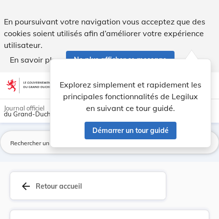
Règlement grand-ducal du 12 novembre 2010 modif... - Leg
En poursuivant votre navigation vous acceptez que des
cookies soient utilisés afin d’améliorer votre expérience
utilisateur.
En savoir plus
Ne plus afficher ce message
Aller au contenu
help
light_mode
dark_mode
account_circle
Explorez simplement et rapidement les
Aide
principales fonctionnalités de Legilux
en suivant ce tour guidé.
Journal officiel
du Grand-Duché de Luxembourg
Démarrer un tour guidé
La
arrow_back
Retour accueil