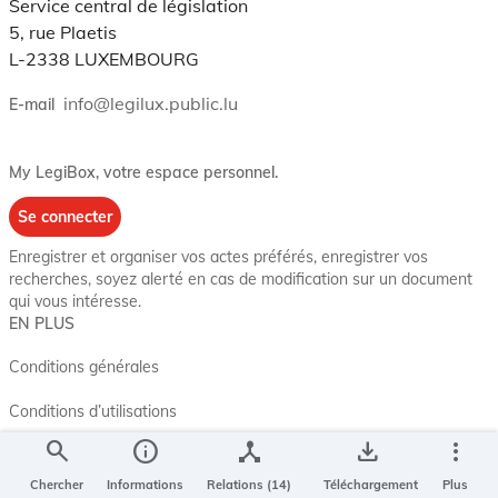
Service central de législation
5, rue Plaetis
L-2338 LUXEMBOURG
info@legilux.public.lu
E-mail
My LegiBox
, votre espace personnel.
Se connecter
Enregistrer et organiser vos actes préférés, enregistrer vos
recherches, soyez alerté en cas de modification sur un document
qui vous intéresse.
EN PLUS
Conditions générales
Conditions d’utilisations
search
info
device_hub
save_alt
more_vert
Accessibilité
Chercher
Informations
Relations (14)
Téléchargement
Plus