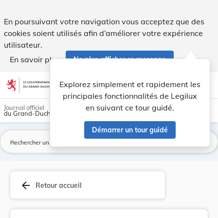
Règlement grand-ducal du 3 décembre 2010 modifi... - Legi
En poursuivant votre navigation vous acceptez que des
cookies soient utilisés afin d’améliorer votre expérience
utilisateur.
En savoir plus
Ne plus afficher ce message
Aller au contenu
help
light_mode
dark_mode
account_circle
Explorez simplement et rapidement les
Aide
principales fonctionnalités de Legilux
en suivant ce tour guidé.
Journal officiel
du Grand-Duché de Luxembourg
Démarrer un tour guidé
La
arrow_back
Retour accueil