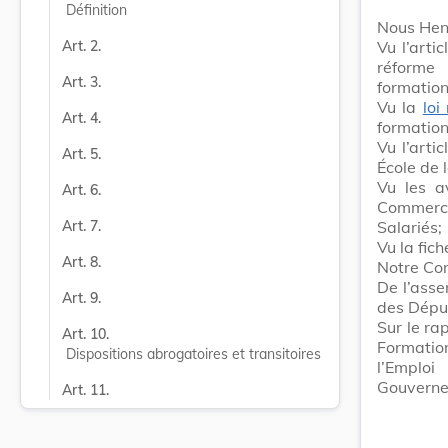
Définition
Nous Hen
Vu l’arti
Art. 2.
réforme 
Art. 3.
formation
Vu la
loi
Art. 4.
formation
Vu l’arti
Art. 5.
École de 
Vu les a
Art. 6.
Commerc
Salariés;
Art. 7.
Vu la fich
Art. 8.
Notre Con
De l’asse
Art. 9.
des Dépu
Sur le ra
Art. 10.
Formatio
Dispositions abrogatoires et transitoires
l’Emplo
Gouverne
Art. 11.