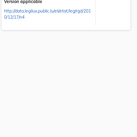
Version applicable
http://data.legilux.public.lu/eli/etat/leg/rgd/201
0/12/17/n4