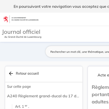
Règlement grand-ducal du 17 décembre 2010 porta... - Leg
En poursuivant votre navigation vous acceptez que des
Aller au contenu
Journal officiel
du Grand-Duché de Luxembourg
arrow_back
Retour accueil
Acte e
Règle
Sur cette page
portan
A240 Règlement grand-ducal du 17 décembre 2010 portant organisation de l’apprentissage pour adultes.
adultes
er
Art. 1 
 .