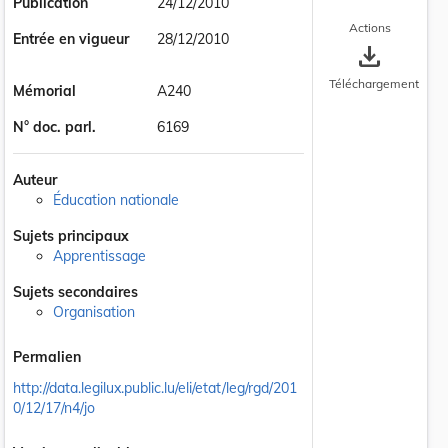
Publication
24/12/2010
Actions
Entrée en vigueur
28/12/2010
save_alt
Téléchargement
Mémorial
A240
N° doc. parl.
6169
Auteur
Éducation nationale
Sujets principaux
Apprentissage
Sujets secondaires
Organisation
Permalien
http://data.legilux.public.lu/eli/etat/leg/rgd/201
0/12/17/n4/jo