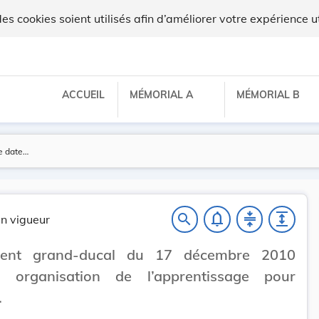
ilux
 cookies soient utilisés afin d’améliorer votre expérience ut
ACCUEIL
MÉMORIAL A
MÉMORIAL B
notifications_none
compress
expand
search
n vigueur
ment grand-ducal du 17 décembre 2010
t organisation de l’apprentissage pour
.