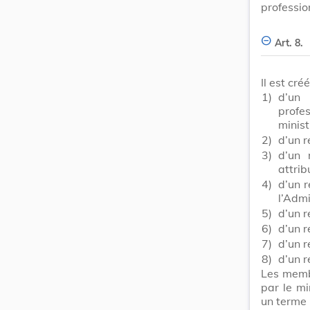
professio
Art. 8.
Il est cr
1)
d’un
profes
minist
2)
d’un r
3)
d’un 
attrib
4)
d’un r
l’Admi
5)
d’un 
6)
d’un 
7)
d’un r
8)
d’un 
Les memb
par le mi
un terme 