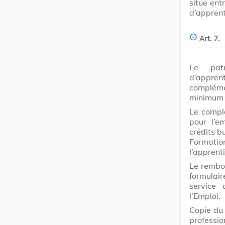
situe entr
d’apprent
Art. 7.
Le patr
d’appren
compléme
minimum p
Le compl
pour l’e
crédits b
Formatio
l’apprent
Le rembo
formulair
service 
l’Emploi.
Copie du 
profess