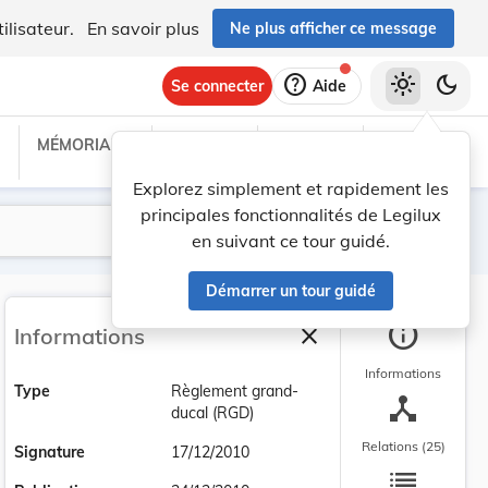
ilisateur.
En savoir plus
Ne plus afficher ce message
help
light_mode
dark_mode
Se connecter
Aide
MÉMORIAL C
TRAITÉS
PROJETS
TEXTES UE
Explorez simplement et rapidement les
principales fonctionnalités de Legilux
Lancer la recherche
Filtres
en suivant ce tour guidé.
Démarrer un tour guidé
info
close
Informations
Fermer la barre latéra
Informations
Type
Règlement grand-
device_hub
ducal (RGD)
Relations (25)
Signature
17/12/2010
list