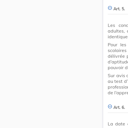
Art. 5.
Les cond
adultes, 
identique
Pour les
scolaire
délivrée 
d’aptitud
pouvoir dé
Sur avis 
au test d
professio
de l’appr
Art. 6.
La date 