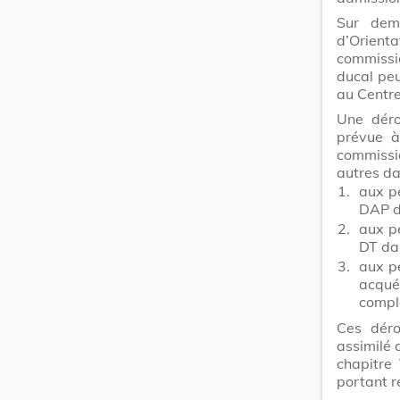
Sur dema
d’Orienta
commissi
ducal peu
au Centre
Une déro
prévue à
commissi
autres da
1.
aux pe
DAP d
2.
aux pe
DT da
3.
aux p
acqu
compl
Ces déro
assimilé 
chapitre 
portant r