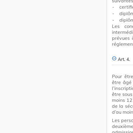
suivantes
-
certif
-
diplôm
-
diplôm
Les con
intermédi
prévues à
réglement
Art. 4.
Pour être
être âgé
l’inscrip
être sous
moins 12 
de la séc
d’au moin
Les perso
deuxième
admission