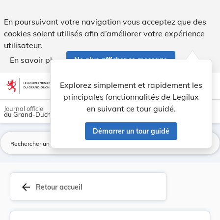
Règlement grand-ducal du 11 avril 2011 modifian... - Legilu
En poursuivant votre navigation vous acceptez que des
cookies soient utilisés afin d’améliorer votre expérience
utilisateur.
En savoir plus
Ne plus afficher ce message
Aller au contenu
help
light_mode
dark_mode
account_circle
Explorez simplement et rapidement les
Aide
principales fonctionnalités de Legilux
en suivant ce tour guidé.
Journal officiel
du Grand-Duché de Luxembourg
Démarrer un tour guidé
La
arrow_back
Retour accueil