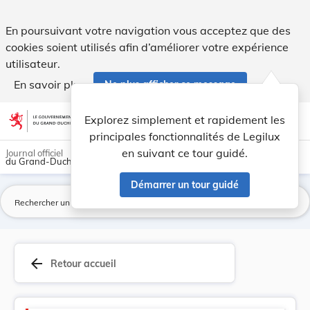
Version consolidée applicable au 24/10/2023 : R... - Legilux
En poursuivant votre navigation vous acceptez que des
cookies soient utilisés afin d’améliorer votre expérience
utilisateur.
En savoir plus
Ne plus afficher ce message
Aller au contenu
help
light_mode
dark_mode
account_circle
Explorez simplement et rapidement les
Aide
principales fonctionnalités de Legilux
en suivant ce tour guidé.
Journal officiel
du Grand-Duché de Luxembourg
Démarrer un tour guidé
La
arrow_back
Retour accueil