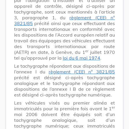
par l’obligation d’installer et d’utiliser un
appareil de contrôle, désigné ci-après par
tachygraphe, sont ceux mentionnés à l’article
3, paragraphe 1, du
règlement (CEE) n°
3821/85
précité ainsi que ceux effectuant des
transports internationaux en conformité avec
les dispositions de l’Accord européen relatif au
travail des équipages des véhicules effectuant
des transports internationaux par route
er
(AETR) en date, à Genève, du 1
juillet 1970
tel qu’approuvé par la
loi du 6 mai 1974
.
Le tachygraphe répondant aux dispositions de
l’annexe I du
règlement (CEE) n° 3821/85
précité est désigné ci-après tachygraphe
analogique et le tachygraphe répondant aux
dispositions de l’annexe I B de ce règlement
est désigné ci-après tachygraphe numérique.
Les véhicules visés au premier alinéa et
er
immatriculés pour la première fois avant le 1
mai 2006 doivent être équipés soit d’un
tachygraphe analogique, soit d’un
tachygraphe numérique; ceux immatriculés