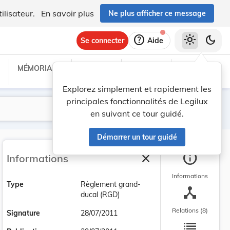
ilisateur.
En savoir plus
Ne plus afficher ce message
help
light_mode
dark_mode
Se connecter
Aide
MÉMORIAL C
TRAITÉS
PROJETS
TEXTES UE
Explorez simplement et rapidement les
principales fonctionnalités de Legilux
Lancer la recherche
Filtres
en suivant ce tour guidé.
Démarrer un tour guidé
info
close
Informations
Fermer la barre latéra
Informations
Type
Règlement grand-
device_hub
ducal (RGD)
Relations (8)
Signature
28/07/2011
list