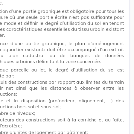
e.
tion d’une partie graphique est obligatoire pour tous les
gure où une seule partie écrite n’est pas suffisante pour
le mode et définir le degré d’utilisation du sol en tenant
s caractéristiques essentielles du tissu urbain existant
er.
ence d’une partie graphique, le plan d’aménagement
er «quartier existant» doit être accompagné d’un extrait
du plan cadastral ou de banques de données
iques urbaines délimitant la zone concernée.
ue parcelle ou lot, le degré d’utilisation du sol est
té par:
culs des constructions par rapport aux limites du terrain
ir net ainsi que les distances à observer entre les
uctions;
pe et la disposition (profondeur, alignement, …) des
uctions hors sol et sous-sol;
mbre de niveaux;
uteurs des constructions soit à la corniche et au faîte,
 l’acrotère;
mbre d’unités de logement par bâtiment;