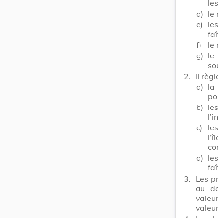
le
d)
le
e)
le
faî
f)
le
g)
le
so
2.
Il règ
a)
la
po
b)
le
l’i
c)
le
l’
co
d)
le
faî
3.
Les pr
au de
valeu
valeur