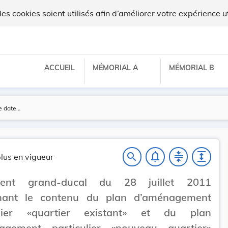
 cookies soient utilisés afin d’améliorer votre expérience ut
ACCUEIL
MÉMORIAL A
MÉMORIAL B
notifications_none
compress
expand
search
lus en vigueur
ment grand-ducal du 28 juillet 2011
nant le contenu du plan d’aménagement
ulier «quartier existant» et du plan
agement particulier «nouveau quartier»