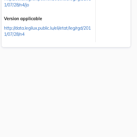
1/07/28/n4/jo
Version applicable
http://data.legilux.public.lu/eli/etat/leg/rgd/201
1/07/28/n4