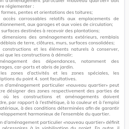
an d’aménagement particulier «nouveau quartier» doit
re réglementer :
s formes, pentes et orientations des toitures;
s accès carrossables relatifs aux emplacements de
ationnement, aux garages et aux voies de circulation;
s surfaces destinées à recevoir des plantations;
s dimensions des aménagements extérieurs, remblais
 déblais de terre, clôtures, murs, surfaces consolidées;
s constructions et les éléments naturels à conserver,
nsi que les constructions à démolir;
aménagement des dépendances, notamment des
rages, car-ports et abris de jardin.
les zones d’activités et les zones spéciales, les
iptions du point 4. sont facultatives.
an d’aménagement particulier «nouveau quartier» peut
tre désigner des zones respectivement des parties de
 où les constructions et aménagements doivent
re, par rapport à l’esthétique, à la couleur et à l’emploi
tériaux, à des conditions déterminées afin de garantir
veloppement harmonieux de l’ensemble du quartier.
an d’aménagement particulier «nouveau quartier» définit
 nécessaires à la viabilisation du projet. En outre, il