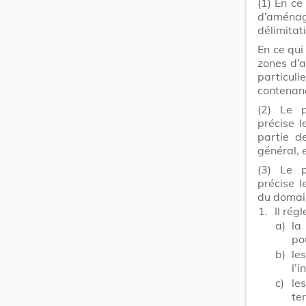
(1) En ce
d’aménag
délimitat
En ce qu
zones d’a
particul
contenanc
(2) Le p
précise l
partie d
général, 
(3) Le p
précise l
du domain
1.
Il rég
a)
la
po
b)
le
l’i
c)
le
te