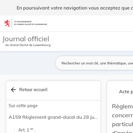
Règlement grand-ducal du 28 juillet 2011 concer... - Legilux
En poursuivant votre navigation vous acceptez que des
Aller au contenu
Journal officiel
du Grand-Duché de Luxembourg
arrow_back
Retour accueil
Acte p
Règle
Sur cette page
concer
A159 Règlement grand-ducal du 28 juillet 2011 concernant le contenu du plan d’aménagement particulier «quartier existant» et du plan d’aménagement particulier «nouveau quartier» portant exécution du plan d’aménagement général d’une commune.
partic
er
Art. 1 
 .
d’amén