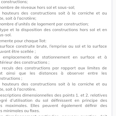
s constructions;
 nombre de niveaux hors sol et sous-sol;
s hauteurs des constructions soit à la corniche et au
te, soit à l’acrotère;
 nombre d’unités de logement par construction;
 type et la disposition des constructions hors sol et en
us-sol.
lemente pour chaque îlot:
 surface construite brute, l’emprise au sol et la surface
uvant être scellée ;
s emplacements de stationnement en surface et à
ntérieur des constructions ;
s reculs des constructions par rapport aux limites de
îlot ainsi que les distances à observer entre les
nstructions ;
s hauteurs des constructions soit à la corniche et au
te, soit à l’acrotère.
escriptions dimensionnelles des points 1. et 2. relatives
gré d’utilisation du sol définissent en principe des
rs maximales. Elles peuvent également définir des
s minimales ou fixes.