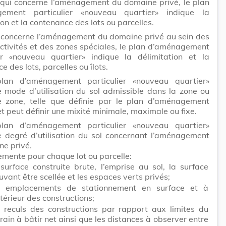
 qui concerne l’aménagement du domaine privé, le plan
ement particulier «nouveau quartier» indique la
ion et la contenance des lots ou parcelles.
i concerne l’aménagement du domaine privé au sein des
ctivités et des zones spéciales, le plan d’aménagement
ier «nouveau quartier» indique la délimitation et la
e des lots, parcelles ou îlots.
lan d’aménagement particulier «nouveau quartier»
e mode d’utilisation du sol admissible dans la zone ou
e zone, telle que définie par le plan d’aménagement
et peut définir une mixité minimale, maximale ou fixe.
lan d’aménagement particulier «nouveau quartier»
e degré d’utilisation du sol concernant l’aménagement
e privé.
lemente pour chaque lot ou parcelle:
 surface construite brute, l’emprise au sol, la surface
uvant être scellée et les espaces verts privés;
s emplacements de stationnement en surface et à
ntérieur des constructions;
s reculs des constructions par rapport aux limites du
rrain à bâtir net ainsi que les distances à observer entre