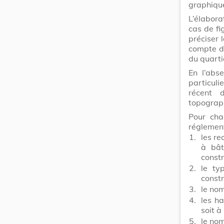
graphiqu
L’élabora
cas de fi
préciser 
compte de
du quarti
En l’abs
particuli
récent 
topograph
Pour chaq
réglemen
1.
les re
à bât
constr
2.
le ty
constr
3.
le no
4.
les ha
soit à
5.
le no