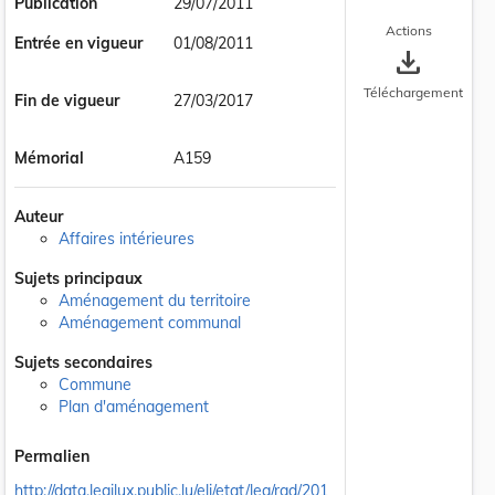
Publication
29/07/2011
Actions
Entrée en vigueur
01/08/2011
save_alt
Téléchargement
Fin de vigueur
27/03/2017
Mémorial
A159
Auteur
Affaires intérieures
Sujets principaux
Aménagement du territoire
Aménagement communal
Sujets secondaires
Commune
Plan d'aménagement
Permalien
http://data.legilux.public.lu/eli/etat/leg/rgd/201