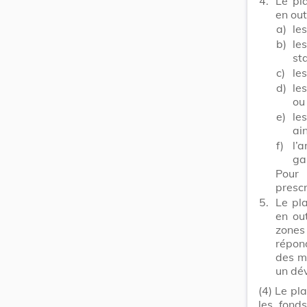
4.
Le pl
en out
a)
le
b)
le
st
c)
le
d)
le
ou
e)
le
ai
f)
l’
ga
Pour 
prescr
5.
Le pl
en ou
zones
répond
des ma
un dé
(4) Le pl
les fonds