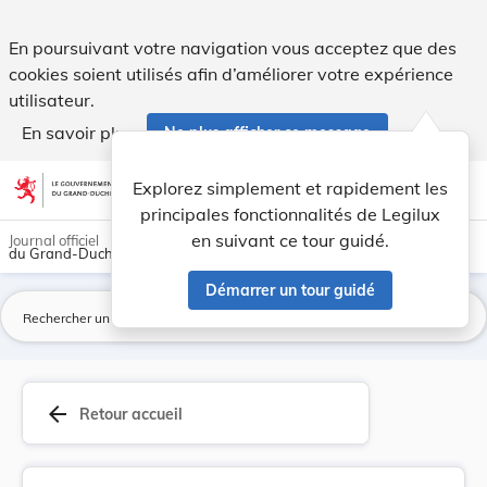
Règlement grand-ducal du 30 septembre 2011 conc... - Leg
En poursuivant votre navigation vous acceptez que des
cookies soient utilisés afin d’améliorer votre expérience
utilisateur.
En savoir plus
Ne plus afficher ce message
Aller au contenu
help
light_mode
dark_mode
account_circle
Explorez simplement et rapidement les
Aide
principales fonctionnalités de Legilux
en suivant ce tour guidé.
Journal officiel
du Grand-Duché de Luxembourg
Démarrer un tour guidé
La
arrow_back
Retour accueil