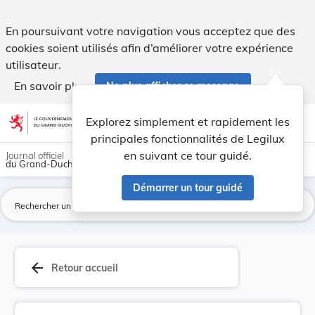
Règlement grand-ducal du 14 octobre 2011 autori... - Legil
En poursuivant votre navigation vous acceptez que des
cookies soient utilisés afin d’améliorer votre expérience
utilisateur.
En savoir plus
Ne plus afficher ce message
Aller au contenu
help
light_mode
dark_mode
account_circle
Explorez simplement et rapidement les
Aide
principales fonctionnalités de Legilux
en suivant ce tour guidé.
Journal officiel
du Grand-Duché de Luxembourg
Démarrer un tour guidé
La
arrow_back
Retour accueil