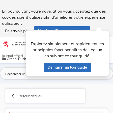
Version consolidée applicable au 05/09/2016 : R... - Legilux
En poursuivant votre navigation vous acceptez que des
cookies soient utilisés afin d’améliorer votre expérience
utilisateur.
En savoir plus
Ne plus afficher ce message
Aller au contenu
help
light_mode
dark_mode
account_circle
Explorez simplement et rapidement les
Aide
principales fonctionnalités de Legilux
en suivant ce tour guidé.
Journal officiel
du Grand-Duché de Luxembourg
Démarrer un tour guidé
La
arrow_back
Retour accueil