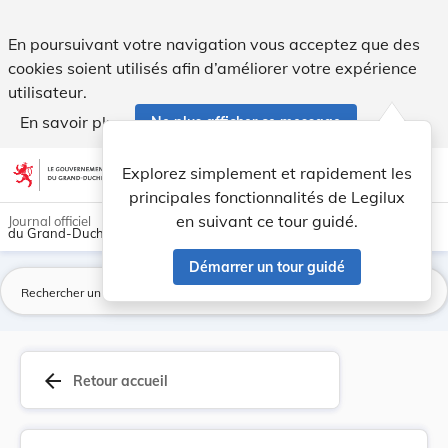
Règlement grand-ducal du 25 juin 2012 fixant la... - Legilux
En poursuivant votre navigation vous acceptez que des
cookies soient utilisés afin d’améliorer votre expérience
utilisateur.
En savoir plus
Ne plus afficher ce message
Aller au contenu
help
light_mode
dark_mode
account_circle
Explorez simplement et rapidement les
Aide
principales fonctionnalités de Legilux
en suivant ce tour guidé.
Journal officiel
du Grand-Duché de Luxembourg
Démarrer un tour guidé
La
arrow_back
Retour accueil