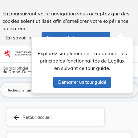
Règlement grand-ducal du 7 août 2012 modifiant ... - Legil
En poursuivant votre navigation vous acceptez que des
cookies soient utilisés afin d’améliorer votre expérience
utilisateur.
En savoir plus
Ne plus afficher ce message
Aller au contenu
help
light_mode
dark_mode
account_circle
Explorez simplement et rapidement les
Aide
principales fonctionnalités de Legilux
en suivant ce tour guidé.
Journal officiel
du Grand-Duché de Luxembourg
Démarrer un tour guidé
La
arrow_back
Retour accueil