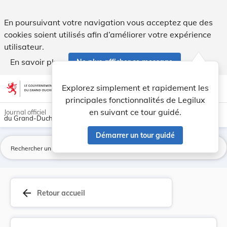
Règlement grand-ducal du 18 septembre 2012 conc... - Leg
En poursuivant votre navigation vous acceptez que des
cookies soient utilisés afin d’améliorer votre expérience
utilisateur.
En savoir plus
Ne plus afficher ce message
Aller au contenu
help
light_mode
dark_mode
account_circle
Explorez simplement et rapidement les
Aide
principales fonctionnalités de Legilux
en suivant ce tour guidé.
Journal officiel
du Grand-Duché de Luxembourg
Démarrer un tour guidé
La
arrow_back
Retour accueil