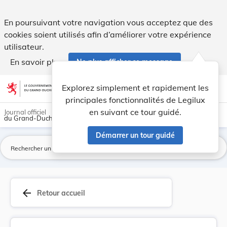
Règlement grand-ducal du 31 octobre 2012 concer... - Legil
En poursuivant votre navigation vous acceptez que des
cookies soient utilisés afin d’améliorer votre expérience
utilisateur.
En savoir plus
Ne plus afficher ce message
Aller au contenu
help
light_mode
dark_mode
account_circle
Explorez simplement et rapidement les
Aide
principales fonctionnalités de Legilux
en suivant ce tour guidé.
Journal officiel
du Grand-Duché de Luxembourg
Démarrer un tour guidé
La
arrow_back
Retour accueil