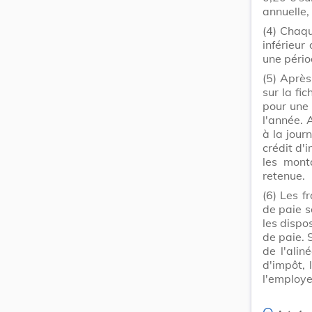
annuelle,
(4)
Chaqu
inférieur
une pério
(5)
Après 
sur la fi
pour une 
l'année. 
à la jour
crédit d'
les mont
retenue.
(6)
Les f
de paie s
les dispo
de paie. 
de l'alin
d'impôt, 
l'employe