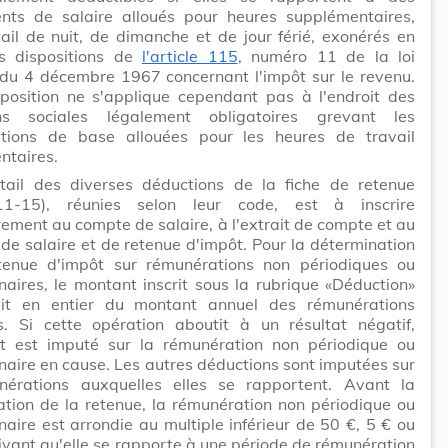
nts de salaire alloués pour heures supplémentaires,
ail de nuit, de dimanche et de jour férié, exonérés en
s dispositions de
l'article 115
, numéro 11 de la loi
 du 4 décembre 1967 concernant l'impôt sur le revenu.
sposition ne s'applique cependant pas à l'endroit des
ons sociales légalement obligatoires grevant les
tions de base allouées pour les heures de travail
ntaires.
tail des diverses déductions de la fiche de retenue
11-15), réunies selon leur code, est à inscrire
rement au compte de salaire, à l'extrait de compte et au
t de salaire et de retenue d'impôt. Pour la détermination
tenue d'impôt sur rémunérations non périodiques ou
naires, le montant inscrit sous la rubrique «Déduction»
it en entier du montant annuel des rémunérations
es. Si cette opération aboutit à un résultat négatif,
nt est imputé sur la rémunération non périodique ou
naire en cause. Les autres déductions sont imputées sur
nérations auxquelles elles se rapportent. Avant la
tion de la retenue, la rémunération non périodique ou
naire est arrondie au multiple inférieur de 50 €, 5 € ou
ivant qu'elle se rapporte à une période de rémunération