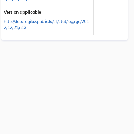
Version applicable
http://data.legilux.public.lu/eli/etat/leg/rgd/201
2/12/21/n13