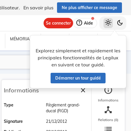
ilisateur.
En savoir plus
Ne plus afficher ce message
help
light_mode
dark_mode
Se connecter
Aide
MÉMORIAL C
TRAITÉS
PROJETS
TEXTES UE
Explorez simplement et rapidement les
principales fonctionnalités de Legilux
Lancer la recherche
Filtres
en suivant ce tour guidé.
Démarrer un tour guidé
info
close
Informations
Fermer la barre latéra
Informations
Type
Règlement grand-
device_hub
ducal (RGD)
Relations (8)
Signature
21/12/2012
list