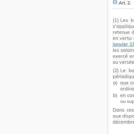
Art. 2.
(1)
Les b
s'appliq
retenue d
en vertu 
janvier 
les salai
exercé e
ou versée
(2)
Le ba
périodiqu
a)
aux c
ordin
b)
en cas
ou sup
Dans ces
aux dispo
décembre 