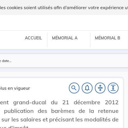
ilux
 cookies soient utilisés afin d’améliorer votre expérience ut
ACCUEIL
MÉMORIAL A
MÉMORIAL B
notifications_none
compress
expand
search
lus en vigueur
ment grand-ducal du 21 décembre 2012
t publication des barèmes de la retenue
 sur les salaires et précisant les modalités de
nue d'impôt.