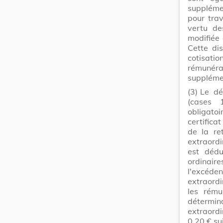
suppléme
pour trav
vertu de
modifiée
Cette di
cotisati
rémunéra
suppléme
(3)
Le dé
(cases 
obligatoi
certifica
de la re
extraordi
est dédu
ordinair
l'excéde
extraordi
les rému
détermina
extraordi
0,20 € su