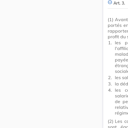
Art. 3.
(1)
Avant
portés en
rapporte
profit du
1.
les p
l'affi
maladi
payée
étrang
social
2.
les sa
3.
la déd
4.
les c
salari
de pe
relat
régime
(2)
Les c
sont éga