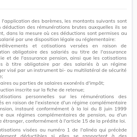
 l'application des barèmes, les montants suivants sont
 déduction des rémunérations brutes auxquelles ils se
nt, dans la mesure où ces déductions sont permises au
 salarié par une disposition légale ou réglementaire:
rélèvements et cotisations versées en raison de
liation obligatoire des salariés au titre de l'assurance
e et de l'assurance pension, ainsi que les cotisations
s à titre obligatoire par des salariés à un régime
er visé par un instrument bi- ou multilatéral de sécurité
e;
laires ou parties de salaires exonérés d'impôt;
uction inscrite sur la fiche de retenue;
otisations personnelles sur les rémunérations des
és en raison de l'existence d'un régime complémentaire
nsion, instauré conformément à la loi du 8 juin 1999
ive aux régimes complémentaires de pension, ou d'un
 étranger, conformément à l'article 15 de la prédite loi.
otisations visées au numéro 1 de l'alinéa qui précède
lement déductibles si elles se rapportent à des