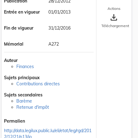
Publication
28/12/2012
Actions
Entrée en vigueur
01/01/2013
save_alt
Téléchargement
Fin de vigueur
31/12/2016
Mémorial
A272
Auteur
Finances
Sujets principaux
Contributions directes
Sujets secondaires
Barème
Retenue d'impôt
Permalien
http://data.legilux.public.lu/eli/etat/leg/rgd/201
2/12/21/n13/jo