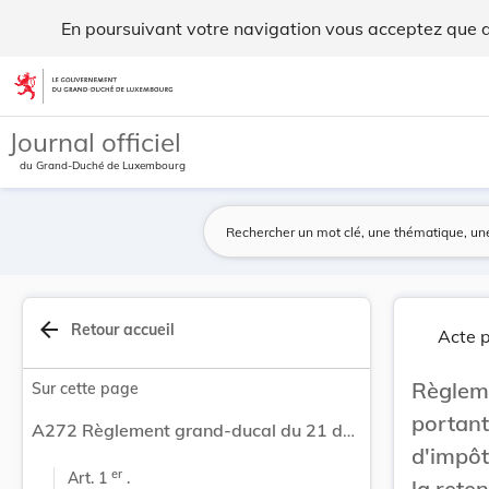
Règlement grand-ducal du 21 décembre 2012 porta... - Leg
En poursuivant votre navigation vous acceptez que des
Aller au contenu
Journal officiel
du Grand-Duché de Luxembourg
arrow_back
Retour accueil
Acte p
Règle
Sur cette page
portan
A272 Règlement grand-ducal du 21 décembre 2012 portant publication des barèmes de la retenue d'impôt sur les salaires et précisant les modalités de la retenue d'impôt.
d'impôt
er
Art. 1 
 .
la rete