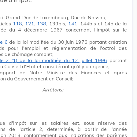
ri, Grand-Duc de Luxembourg, Duc de Nassau,
ticles
118
,
121
,
138
, 139bis,
141
, 144bis et 145 de la
fiée du 4 décembre 1967 concernant l'impôt sur le
le 6
de la loi modifiée du 30 juin 1976 portant création
ds pour l'emploi et réglementation de l'octroi des
és de chômage complet;
icle 2 (1) de la loi modifiée du 12 juillet 1996
portant
u Conseil d'Etat et considérant qu'il y a urgence;
rapport de Notre Ministre des Finances et après
ion du Gouvernement en Conseil;
Arrêtons:
ue d'impôt sur les salaires est, sous réserve des
ions de l'article 2, déterminée, à partir de l'année
tion 2013, conformément aux indications des barèmes