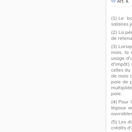
Art. 4.
(1)
Le ba
salaires j
(2)
La pé
de retenu
(3)
Lorsqu
mois, la 
usage d'u
d'impôt) 
celles du
de mois c
paie de p
multipli
paie.
(4)
Pour l
légaux a
ouvrables
(5)
Les d
crédits d