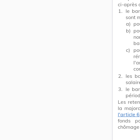
ci-après 
1.
le bar
sont 
a)
po
b)
po
no
ba
c)
po
ré
l'
co
2.
les b
salair
3.
le ba
périod
Les rete
la majora
l'article 6
fonds po
chômage 