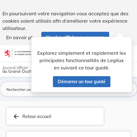
Règlement grand-ducal du 13 mars 2013 modifiant... - Legi
En poursuivant votre navigation vous acceptez que des
cookies soient utilisés afin d’améliorer votre expérience
utilisateur.
En savoir plus
Ne plus afficher ce message
Aller au contenu
help
light_mode
dark_mode
account_circle
Explorez simplement et rapidement les
Aide
principales fonctionnalités de Legilux
en suivant ce tour guidé.
Journal officiel
du Grand-Duché de Luxembourg
Démarrer un tour guidé
La
arrow_back
Retour accueil