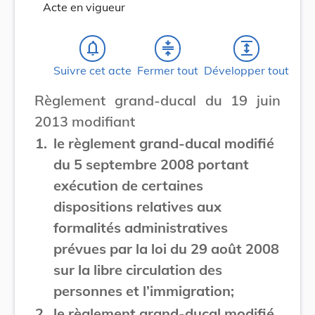
Acte en vigueur
notifications_none
compress
expand
Suivre cet acte
Fermer tout
Développer tout
Règlement grand-ducal du 19 juin
2013 modifiant
1.
le règlement grand-ducal modifié
du 5 septembre 2008 portant
exécution de certaines
dispositions relatives aux
formalités administratives
prévues par la loi du 29 août 2008
sur la libre circulation des
personnes et l’immigration;
2.
le règlement grand-ducal modifié