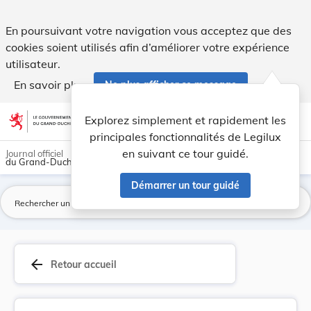
Règlement grand-ducal du 19 juin 2013 modifiant... - Legilu
En poursuivant votre navigation vous acceptez que des
cookies soient utilisés afin d’améliorer votre expérience
utilisateur.
En savoir plus
Ne plus afficher ce message
Aller au contenu
help
light_mode
dark_mode
account_circle
Explorez simplement et rapidement les
Aide
principales fonctionnalités de Legilux
en suivant ce tour guidé.
Journal officiel
du Grand-Duché de Luxembourg
Démarrer un tour guidé
La
arrow_back
Retour accueil