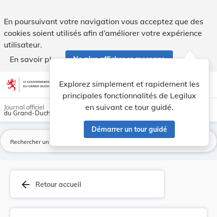
Règlement grand-ducal du 30 juillet 2013 portan... - Legilux
En poursuivant votre navigation vous acceptez que des
cookies soient utilisés afin d’améliorer votre expérience
utilisateur.
En savoir plus
Ne plus afficher ce message
Aller au contenu
help
light_mode
dark_mode
account_circle
Explorez simplement et rapidement les
Aide
principales fonctionnalités de Legilux
en suivant ce tour guidé.
Journal officiel
du Grand-Duché de Luxembourg
Démarrer un tour guidé
La
arrow_back
Retour accueil