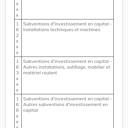
x
x
x
1
Subventions d'investissement en capital -
6
Installations techniques et machines
2
x
x
x
1
Subventions d'investissement en capital -
6
Autres installations, outillage, mobilier et
3
matériel roulant
x
x
x
1
Subventions d'investissement en capital -
6
Autres subventions d'investissement en
8
capital
x
x
x