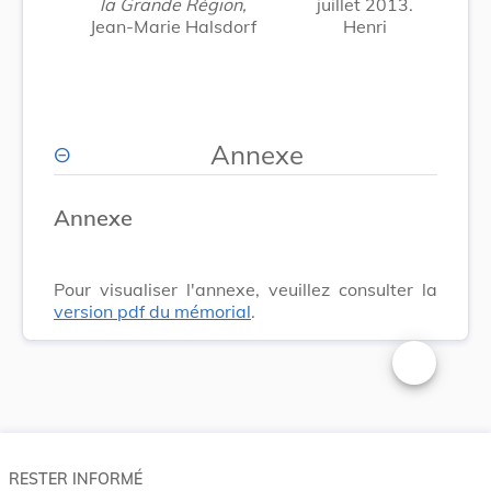
la Grande Région,
juillet 2013.
Jean-Marie Halsdorf
Henri
Annexe
Annexe
Pour visualiser l'annexe, veuillez consulter la
version pdf du mémorial
.
Changer la t
RESTER INFORMÉ