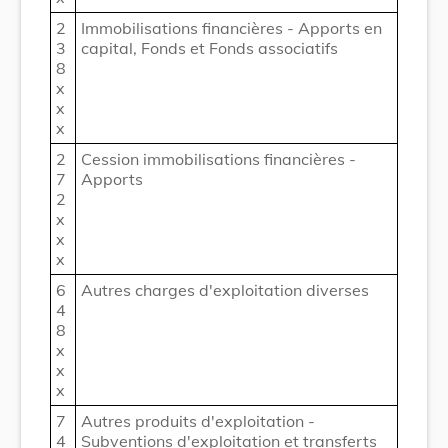
2
Immobilisations financières - Apports en
3
capital, Fonds et Fonds associatifs
8
x
x
x
2
Cession immobilisations financières -
7
Apports
2
x
x
x
6
Autres charges d'exploitation diverses
4
8
x
x
x
7
Autres produits d'exploitation -
4
Subventions d'exploitation et transferts