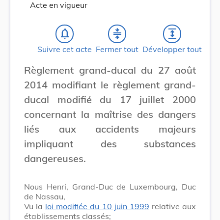
Acte en vigueur
notifications_none
compress
expand
Suivre cet acte
Fermer tout
Développer tout
Règlement grand-ducal du 27 août
2014 modifiant le règlement grand-
ducal modifié du 17 juillet 2000
concernant la maîtrise des dangers
liés aux accidents majeurs
impliquant des substances
dangereuses.
Nous Henri, Grand-Duc de Luxembourg, Duc
de Nassau,
Vu la
loi modifiée du 10 juin 1999
relative aux
établissements classés;