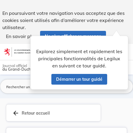
Règlement grand-ducal du 27 août 2014 modifiant... - Legil
En poursuivant votre navigation vous acceptez que des
cookies soient utilisés afin d’améliorer votre expérience
utilisateur.
En savoir plus
Ne plus afficher ce message
Aller au contenu
help
light_mode
dark_mode
account_circle
Explorez simplement et rapidement les
Aide
principales fonctionnalités de Legilux
en suivant ce tour guidé.
Journal officiel
du Grand-Duché de Luxembourg
Démarrer un tour guidé
La
arrow_back
Retour accueil