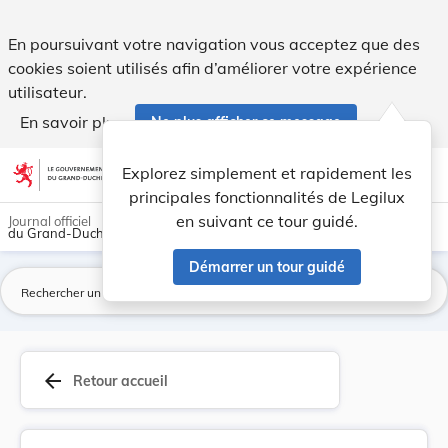
Règlement grand-ducal du 23 septembre 2015 conc... - Leg
En poursuivant votre navigation vous acceptez que des
cookies soient utilisés afin d’améliorer votre expérience
utilisateur.
En savoir plus
Ne plus afficher ce message
Aller au contenu
help
light_mode
dark_mode
account_circle
Explorez simplement et rapidement les
Aide
principales fonctionnalités de Legilux
en suivant ce tour guidé.
Journal officiel
du Grand-Duché de Luxembourg
Démarrer un tour guidé
La
arrow_back
Retour accueil