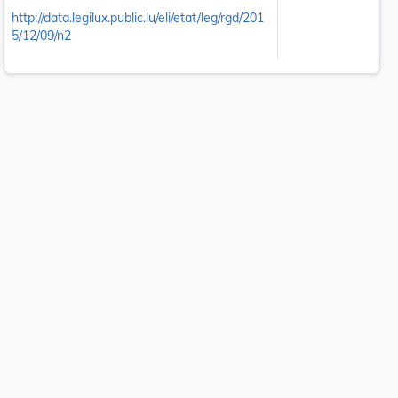
http://data.legilux.public.lu/eli/etat/leg/rgd/201
5/12/09/n2