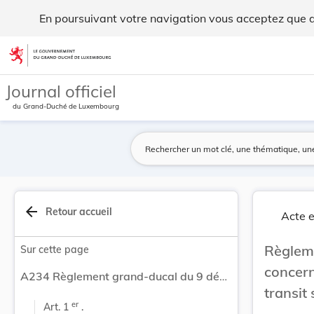
Règlement grand-ducal du 9 décembre 2015 concer... - Legi
En poursuivant votre navigation vous acceptez que des
Aller au contenu
Journal officiel
du Grand-Duché de Luxembourg
arrow_back
Retour accueil
Acte e
Règle
Sur cette page
concern
A234 Règlement grand-ducal du 9 décembre 2015 concernant la règlementation de la circulation de transit sur l'autoroute A7.
transit
er
Art. 1 
 .