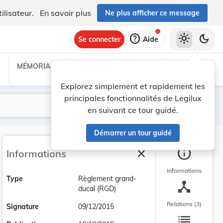
ilisateur.
En savoir plus
Ne plus afficher ce message
help
light_mode
dark_mode
Se connecter
Aide
MÉMORIAL C
TRAITÉS
PROJETS
TEXTES UE
Explorez simplement et rapidement les
principales fonctionnalités de Legilux
Lancer la recherche
Filtres
en suivant ce tour guidé.
Démarrer un tour guidé
info
close
Informations
Fermer la barre latéra
Informations
Type
Règlement grand-
device_hub
ducal (RGD)
Relations (3)
Signature
09/12/2015
list