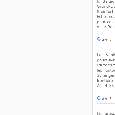
la Belgiq
Grand-Duc
Steinfo
Echternac
pour cont
de la Belg
Art. 2.
Les véhic
poursuivr
l’autorou
les auto
Schengen-
frontière
A1 et A3 
Art. 3.
Les presc