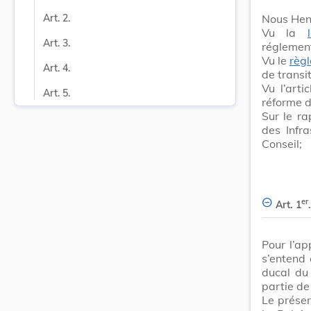
Nous Hen
Art. 2.
Vu la
Art. 3.
réglement
Vu le
règ
Art. 4.
de transi
Vu l’arti
Art. 5.
réforme d
Sur le r
des Infr
Conseil;
er
Art. 1
.
Pour l’ap
s’entend 
ducal du 
partie de
Le présen