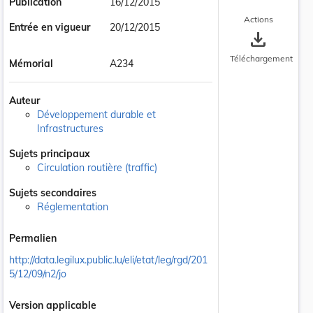
Publication
16/12/2015
Actions
Entrée en vigueur
20/12/2015
save_alt
Téléchargement
Mémorial
A234
Auteur
Développement durable et
Infrastructures
Sujets principaux
Circulation routière (traffic)
Sujets secondaires
Réglementation
Permalien
http://data.legilux.public.lu/eli/etat/leg/rgd/201
5/12/09/n2/jo
Version applicable