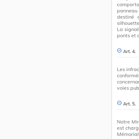
comporta
panneau a
destiné 
silhouette
La signal
ponts et 
Art. 4.
Les infra
conformém
concerna
voies pub
Art. 5.
Notre Min
est charg
Mémorial