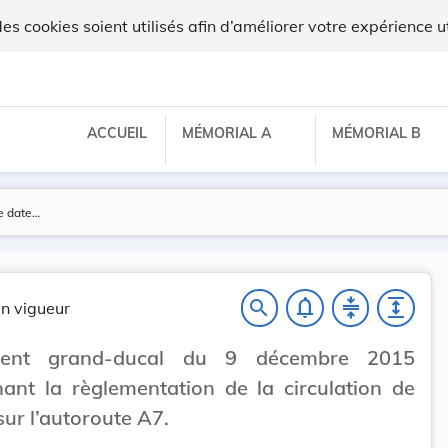
lux
 cookies soient utilisés afin d’améliorer votre expérience ut
ACCUEIL
MÉMORIAL A
MÉMORIAL B
notifications_none
compress
expand
search
n vigueur
ment grand-ducal du 9 décembre 2015
ant la règlementation de la circulation de
 sur l’autoroute A7.