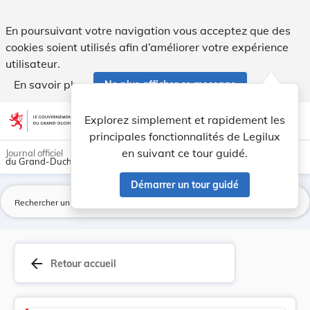
Version consolidée applicable au 14/04/2020 : R... - Legilux
En poursuivant votre navigation vous acceptez que des
cookies soient utilisés afin d’améliorer votre expérience
utilisateur.
En savoir plus
Ne plus afficher ce message
Aller au contenu
help
light_mode
dark_mode
account_circle
Explorez simplement et rapidement les
Aide
principales fonctionnalités de Legilux
en suivant ce tour guidé.
Journal officiel
du Grand-Duché de Luxembourg
Démarrer un tour guidé
La
arrow_back
Retour accueil