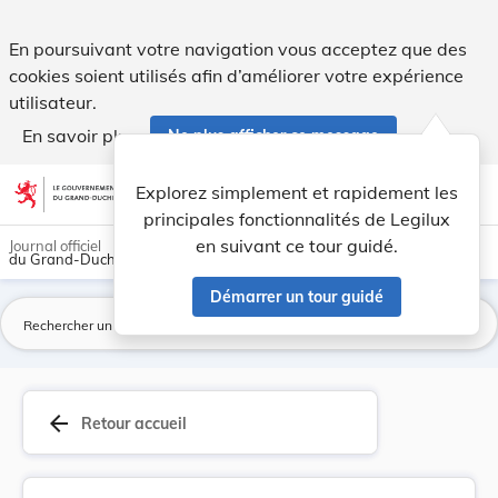
Règlement grand-ducal du 23 décembre 2016 fixan... - Legi
En poursuivant votre navigation vous acceptez que des
cookies soient utilisés afin d’améliorer votre expérience
utilisateur.
En savoir plus
Ne plus afficher ce message
Aller au contenu
help
light_mode
dark_mode
account_circle
Explorez simplement et rapidement les
Aide
principales fonctionnalités de Legilux
en suivant ce tour guidé.
Journal officiel
du Grand-Duché de Luxembourg
Démarrer un tour guidé
La
arrow_back
Retour accueil