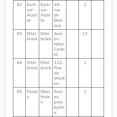
92
Esch-
Esch-
49,
1
sur-
sur-
rue
Alzet
Alzet
de
te
te
Belv
aux
93
Ettel
Ettel
Anci
12
brück
brück
en
hôtel
Centr
al
94
Ettel
Ettel
122,
1
brück
brück
Rue
de
Wark
en
95
Feule
Ober
Anci
3
n
feule
en
n
pres
bytèr
e