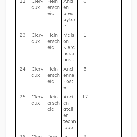
22
Clerv
Hein
Anci
6
aux
ersch
en
eid
pres
bytèr
e
23
Clerv
Hein
Mais
1
aux
ersch
on
eid
Kierc
hestr
ooss
24
Clerv
Hein
Anci
5
aux
ersch
enne
eid
Post
e
25
Clerv
Hein
Anci
17
aux
ersch
en
eid
ateli
er
techn
ique
26
Clerv
Drau
Im
8