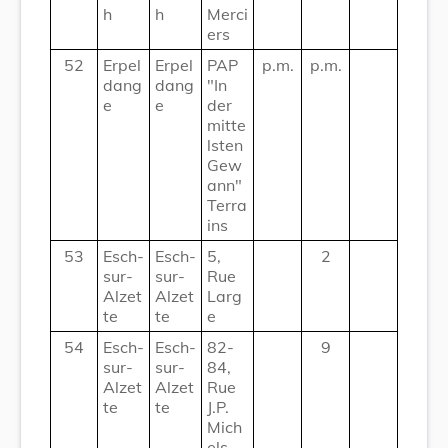
h
h
Merci
ers
52
Erpel
Erpel
PAP
p.m.
p.m.
dang
dang
"In
e
e
der
mitte
lsten
Gew
ann"
Terra
ins
53
Esch-
Esch-
5,
2
sur-
sur-
Rue
Alzet
Alzet
Larg
te
te
e
54
Esch-
Esch-
82-
9
sur-
sur-
84,
Alzet
Alzet
Rue
te
te
J.P.
Mich
els