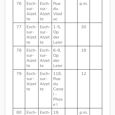
76
Esch-
Esch-
Rue
p.m.
sur-
sur-
du
Alzet
Alzet
Viad
te
te
uc
77
Esch-
Esch-
1-5,
30
sur-
sur-
Op
Alzet
Alzet
der
te
te
Leier
78
Esch-
Esch-
6-8,
18
sur-
sur-
Op
Alzet
Alzet
der
te
te
Leier
79
Esch-
Esch-
118,
12
sur-
sur-
Rue
Alzet
Alzet
du
te
te
Cana
l -
Phas
e I
80
Esch-
Esch-
19,
p.m.