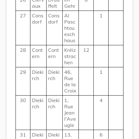
aux
ffelt
Gehr
27
Cons
Cons
Al
1
dorf
dorf
Pasc
htou
esch
haus
28
Cont
Cont
Kréiz
12
ern
ern
strac
hen
29
Dieki
Dieki
46,
1
rch
rch
Rue
de la
Croix
30
Dieki
Dieki
1,
4
rch
rch
Rue
Jean
l'Ave
ugle
31
Dieki
Dieki
13,
6