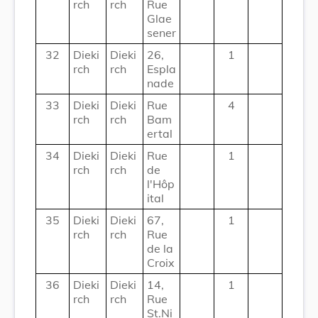
rch
rch
Rue
Glae
sener
32
Dieki
Dieki
26,
1
rch
rch
Espla
nade
33
Dieki
Dieki
Rue
4
rch
rch
Bam
ertal
34
Dieki
Dieki
Rue
1
rch
rch
de
l'Hôp
ital
35
Dieki
Dieki
67,
1
rch
rch
Rue
de la
Croix
36
Dieki
Dieki
14,
1
rch
rch
Rue
St.Ni