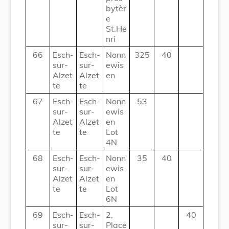
bytèr
e
St.He
nri
66
Esch-
Esch-
Nonn
325
40
sur-
sur-
ewis
Alzet
Alzet
en
te
te
67
Esch-
Esch-
Nonn
53
sur-
sur-
ewis
Alzet
Alzet
en
te
te
Lot
4N
68
Esch-
Esch-
Nonn
35
40
sur-
sur-
ewis
Alzet
Alzet
en
te
te
Lot
6N
69
Esch-
Esch-
2,
40
sur-
sur-
Place