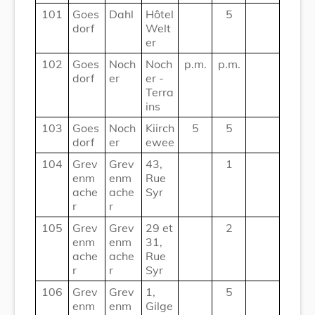
101
Goes
Dahl
Hôtel
5
dorf
Welt
er
102
Goes
Noch
Noch
p.m.
p.m.
dorf
er
er -
Terra
ins
103
Goes
Noch
Kiirch
5
5
dorf
er
ewee
104
Grev
Grev
43,
1
enm
enm
Rue
ache
ache
Syr
r
r
105
Grev
Grev
29 et
2
enm
enm
31,
ache
ache
Rue
r
r
Syr
106
Grev
Grev
1,
5
enm
enm
Gilge