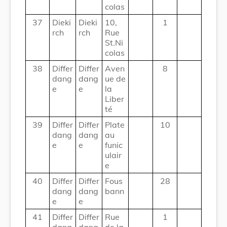
colas
37
Dieki
Dieki
10,
1
rch
rch
Rue
St.Ni
colas
38
Differ
Differ
Aven
8
dang
dang
ue de
e
e
la
Liber
té
39
Differ
Differ
Plate
10
dang
dang
au
e
e
funic
ulair
e
40
Differ
Differ
Fous
28
dang
dang
bann
e
e
41
Differ
Differ
Rue
1
dang
dang
de la