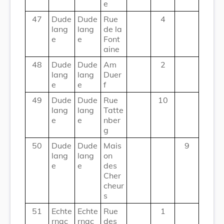
e
47
Dude
Dude
Rue
4
lang
lang
de la
e
e
Font
aine
48
Dude
Dude
Am
2
lang
lang
Duer
e
e
f
49
Dude
Dude
Rue
10
lang
lang
Tatte
e
e
nber
g
50
Dude
Dude
Mais
9
lang
lang
on
e
e
des
Cher
cheur
s
51
Echte
Echte
Rue
1
rnac
rnac
des