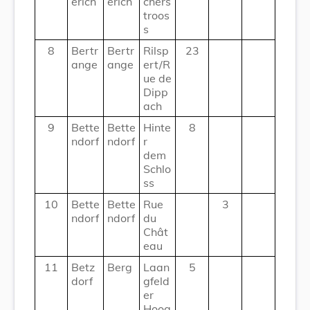
erich
erich
chers
troos
s
8
Bertr
Bertr
Rilsp
23
ange
ange
ert/R
ue de
Dipp
ach
9
Bette
Bette
Hinte
8
ndorf
ndorf
r
dem
Schlo
ss
10
Bette
Bette
Rue
3
ndorf
ndorf
du
Chât
eau
11
Betz
Berg
Laan
5
dorf
gfeld
er
Hoog