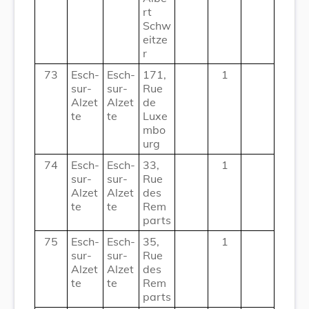
rt
Schw
eitze
r
73
Esch-
Esch-
171,
1
sur-
sur-
Rue
Alzet
Alzet
de
te
te
Luxe
mbo
urg
74
Esch-
Esch-
33,
1
sur-
sur-
Rue
Alzet
Alzet
des
te
te
Rem
parts
75
Esch-
Esch-
35,
1
sur-
sur-
Rue
Alzet
Alzet
des
te
te
Rem
parts