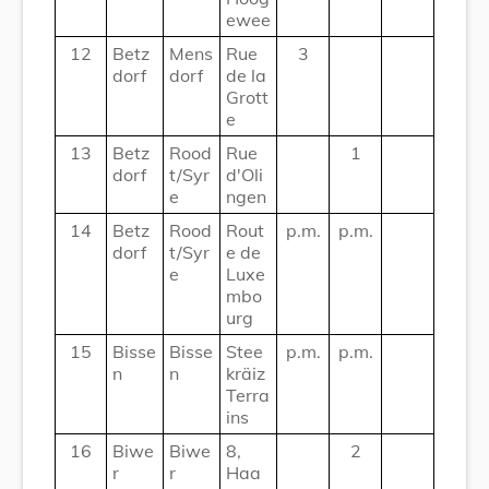
ewee
12
Betz
Mens
Rue
3
dorf
dorf
de la
Grott
e
13
Betz
Rood
Rue
1
dorf
t/Syr
d'Oli
e
ngen
14
Betz
Rood
Rout
p.m.
p.m.
dorf
t/Syr
e de
e
Luxe
mbo
urg
15
Bisse
Bisse
Stee
p.m.
p.m.
n
n
kräiz
Terra
ins
16
Biwe
Biwe
8,
2
r
r
Haa