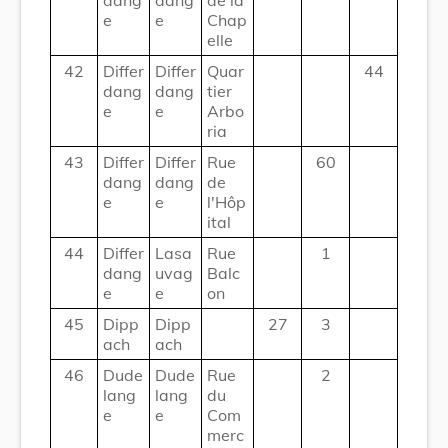
e
e
Chap
elle
42
Differ
Differ
Quar
44
dang
dang
tier
e
e
Arbo
ria
43
Differ
Differ
Rue
60
dang
dang
de
e
e
l'Hôp
ital
44
Differ
Lasa
Rue
1
dang
uvag
Balc
e
e
on
45
Dipp
Dipp
27
3
ach
ach
46
Dude
Dude
Rue
2
lang
lang
du
e
e
Com
merc