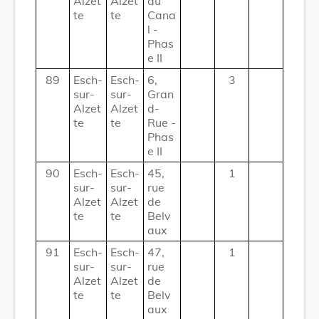
Alzet
Alzet
du
te
te
Cana
l -
Phas
e II
89
Esch-
Esch-
6,
3
sur-
sur-
Gran
Alzet
Alzet
d-
te
te
Rue -
Phas
e II
90
Esch-
Esch-
45,
1
sur-
sur-
rue
Alzet
Alzet
de
te
te
Belv
aux
91
Esch-
Esch-
47,
1
sur-
sur-
rue
Alzet
Alzet
de
te
te
Belv
aux