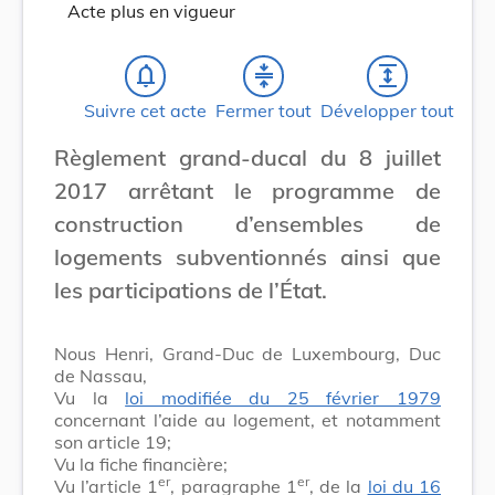
Acte plus en vigueur
notifications_none
compress
expand
Suivre cet acte
Fermer tout
Développer tout
Règlement grand-ducal du 8 juillet
2017 arrêtant le programme de
construction d’ensembles de
logements subventionnés ainsi que
les participations de l’État.
Nous Henri, Grand-Duc de Luxembourg, Duc
de Nassau,
Vu la
loi modifiée du 25 février 1979
concernant l’aide au logement, et notamment
son article 19;
Vu la fiche financière;
er
er
Vu l’article 1
, paragraphe 1
, de la
loi du 16