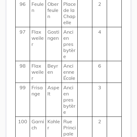
96
Feule
Ober
Place
2
n
feule
de la
n
Chap
elle
97
Flax
Gosti
Anci
4
weile
ngen
en
r
pres
bytèr
e
98
Flax
Beyr
Anci
6
weile
en
enne
r
École
99
Frisa
Aspe
Anci
3
nge
lt
en
pres
bytèr
e
100
Garni
Kohle
Rue
2
ch
r
Princi
pale