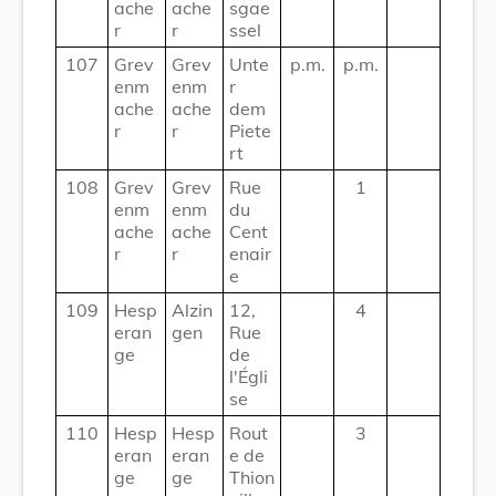
ache
ache
sgae
r
r
ssel
107
Grev
Grev
Unte
p.m.
p.m.
enm
enm
r
ache
ache
dem
r
r
Piete
rt
108
Grev
Grev
Rue
1
enm
enm
du
ache
ache
Cent
r
r
enair
e
109
Hesp
Alzin
12,
4
eran
gen
Rue
ge
de
l'Égli
se
110
Hesp
Hesp
Rout
3
eran
eran
e de
ge
ge
Thion