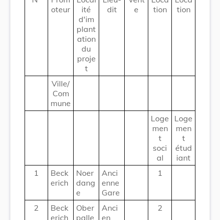
oteur
ité
dit
e
tion
tion
d'im
plant
ation
du
proje
t
Ville/
Com
mune
Loge
Loge
men
men
t
t
soci
étud
al
iant
1
Beck
Noer
Anci
1
erich
dang
enne
e
Gare
2
Beck
Ober
Anci
2
erich
palle
en