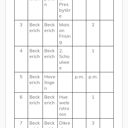
n
Pres
bytèr
e
3
Beck
Beck
Mais
2
erich
erich
on
Frisin
g
4
Beck
Beck
2,
1
erich
erich
Scho
ulwe
e
5
Beck
Hove
p.m.
p.m.
erich
linge
n
6
Beck
Beck
Hue
1
erich
erich
wele
rstro
oss
7
Beck
Beck
Dikre
3