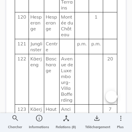
Terra
ins
120
Hesp
Hesp
Mont
1
eran
eran
ée du
ge
ge
Chât
eau
121
Jungli
Centr
p.m.
p.m.
nster
e
122
Käerj
Basc
Aven
20
eng
hara
ue de
ge
Luxe
mbo
urg-
Villa
Boffe
rding
Changer la t
123
Käerj
Haut
Anci
7
eng
char
en
search
info
device_hub
save_alt
more_vert
age
pres
bytèr
Chercher
Informations
Relations (8)
Téléchargement
Plus