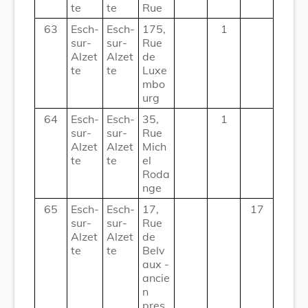
te
te
Rue
63
Esch-
Esch-
175,
1
sur-
sur-
Rue
Alzet
Alzet
de
te
te
Luxe
mbo
urg
64
Esch-
Esch-
35,
1
sur-
sur-
Rue
Alzet
Alzet
Mich
te
te
el
Roda
nge
65
Esch-
Esch-
17,
17
sur-
sur-
Rue
Alzet
Alzet
de
te
te
Belv
aux -
ancie
n
pres