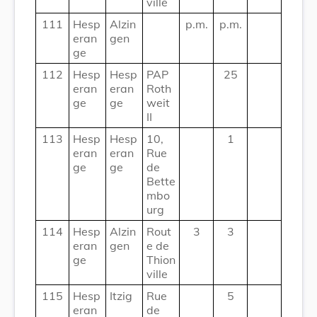
ville
111
Hesp
Alzin
p.m.
p.m.
eran
gen
ge
112
Hesp
Hesp
PAP
25
eran
eran
Roth
ge
ge
weit
II
113
Hesp
Hesp
10,
1
eran
eran
Rue
ge
ge
de
Bette
mbo
urg
114
Hesp
Alzin
Rout
3
3
eran
gen
e de
ge
Thion
ville
115
Hesp
Itzig
Rue
5
eran
de