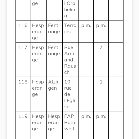
ge
l'Orp
helin
at
116
Hesp
Fent
Terra
p.m.
p.m.
eran
ange
ins
ge
117
Hesp
Fent
Rue
7
eran
ange
Arm
ge
and
Raus
ch
118
Hesp
Alzin
10,
1
eran
gen
rue
ge
de
l'Égli
se
119
Hesp
Hesp
PAP
p.m.
p.m.
eran
eran
Roth
ge
ge
weit
-