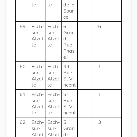
te
te
de la
Sour
ce
59
Esch-
Esch-
6,
6
sur-
sur-
Gran
Alzet
Alzet
d-
te
te
Rue -
Phas
e I
60
Esch-
Esch-
49,
1
sur-
sur-
Rue
Alzet
Alzet
St.Vi
te
te
ncent
61
Esch-
Esch-
51,
1
sur-
sur-
Rue
Alzet
Alzet
St.Vi
te
te
ncent
62
Esch-
Esch-
5,
3
sur-
sur-
Gran
Alzet
Alzet
d-