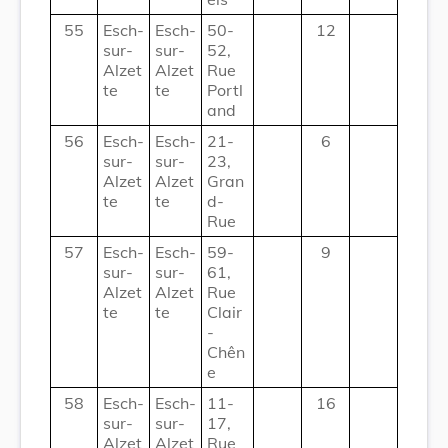
55
Esch-
Esch-
50-
12
sur-
sur-
52,
Alzet
Alzet
Rue
te
te
Portl
and
56
Esch-
Esch-
21-
6
sur-
sur-
23,
Alzet
Alzet
Gran
te
te
d-
Rue
57
Esch-
Esch-
59-
9
sur-
sur-
61,
Alzet
Alzet
Rue
te
te
Clair
-
Chên
e
58
Esch-
Esch-
11-
16
sur-
sur-
17,
Alzet
Alzet
Rue