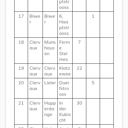
ptstr
ooss
17
Biwe
Biwe
6,
1
r
r
Haa
ptstr
ooss
18
Clerv
Muns
Ferm
7
aux
haus
e
en
Stel
mes
19
Clerv
Clerv
Klatz
22
aux
aux
ewee
20
Clerv
Lieler
Duer
5
aux
fstro
oss
21
Clerv
Hupp
In
30
aux
erda
der
nge
Kubis
cht