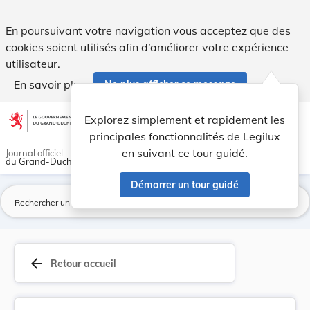
Règlement grand-ducal du 8 juillet 2017 arrêtan... - Legilux
En poursuivant votre navigation vous acceptez que des
cookies soient utilisés afin d’améliorer votre expérience
utilisateur.
En savoir plus
Ne plus afficher ce message
Aller au contenu
help
light_mode
dark_mode
account_circle
Explorez simplement et rapidement les
Aide
principales fonctionnalités de Legilux
en suivant ce tour guidé.
Journal officiel
du Grand-Duché de Luxembourg
Démarrer un tour guidé
La
arrow_back
Retour accueil