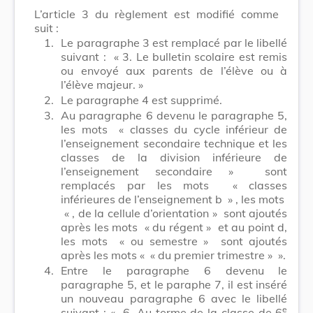
L’article 3 du règlement est modifié comme
suit :
1.
Le paragraphe 3 est remplacé par le libellé
suivant :
« 3. Le bulletin scolaire est remis
ou envoyé aux parents de l’élève ou à
l’élève majeur. »
2.
Le paragraphe 4 est supprimé.
3.
Au paragraphe 6 devenu le paragraphe 5,
les mots
« classes du cycle inférieur de
l’enseignement secondaire technique et les
classes de la division inférieure de
l’enseignement secondaire »
sont
remplacés par les mots
« classes
inférieures de l’enseignement b »
, les mots
« , de la cellule d’orientation »
sont ajoutés
après les mots
« du régent »
et au point d,
les mots
« ou semestre »
sont ajoutés
après les mots «
« du premier trimestre »
».
4.
Entre le paragraphe 6 devenu le
paragraphe 5, et le paraphe 7, il est inséré
un nouveau paragraphe 6 avec le libellé
e
suivant :
« 6. Au terme de la classe de 6