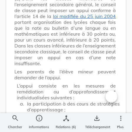
l’enseignement secondaire général, le conseil
de classe peut imposer un appui conforme à
l’article 14 de la
loi modifiée du 25 juin 2004
portant organisation des lycées chaque fois
que la note au bulletin d’une langue ou en
mathématiques est inférieure à 30 points ou,
pour un cours avancé, inférieure à 20 points.
Dans les classes inférieures de l’enseignement
secondaire classique, le conseil de classe peut
imposer un appui en cas d’une note
insuffisante.
Les parents de l’élève mineur peuvent
demander de l’appui.
L’appui consiste en les mesures de
remédiation ou d’approfondissement
individualisées suivantes :
a.
la participation à des cours de stratégies
Changer la t
d’apprentissage ;
b.
l’inscription à une étude surveillée ou
search
info
device_hub
save_alt
more_vert
dirigée ;
Chercher
Informations
Relations (6)
Téléchargement
Plus
c.
le cours d’appui individuel ou en groupe ;