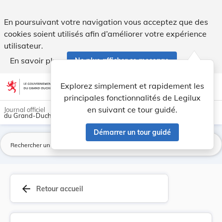
Règlement grand-ducal du 21 août 2017 modifiant... - Legil
En poursuivant votre navigation vous acceptez que des
cookies soient utilisés afin d’améliorer votre expérience
utilisateur.
En savoir plus
Ne plus afficher ce message
Aller au contenu
help
light_mode
dark_mode
account_circle
Explorez simplement et rapidement les
Aide
principales fonctionnalités de Legilux
en suivant ce tour guidé.
Journal officiel
du Grand-Duché de Luxembourg
Démarrer un tour guidé
La
arrow_back
Retour accueil