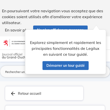
Règlement grand-ducal du 7 novembre 2017 modifi... - Legi
En poursuivant votre navigation vous acceptez que des
cookies soient utilisés afin d’améliorer votre expérience
utilisateur.
En savoir plus
Ne plus afficher ce message
Aller au contenu
help
light_mode
dark_mode
account_circle
Explorez simplement et rapidement les
Aide
principales fonctionnalités de Legilux
en suivant ce tour guidé.
Journal officiel
du Grand-Duché de Luxembourg
Démarrer un tour guidé
La
arrow_back
Retour accueil